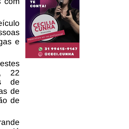
s com
eículo
ssoas
gas e
estes
a, 22
as de
as de
ão de
rande