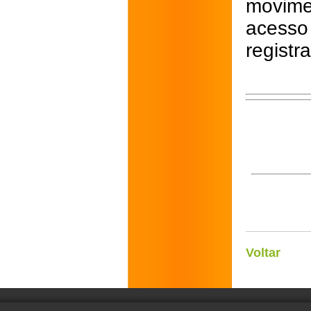
movime
acess
registr
Voltar