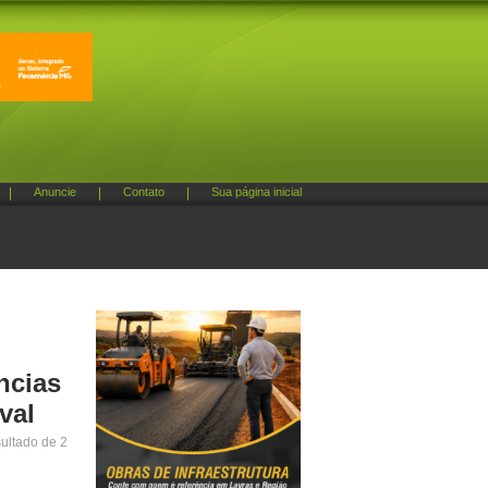
|
Anuncie
|
Contato
|
Sua página inicial
ncias
val
sultado de 2