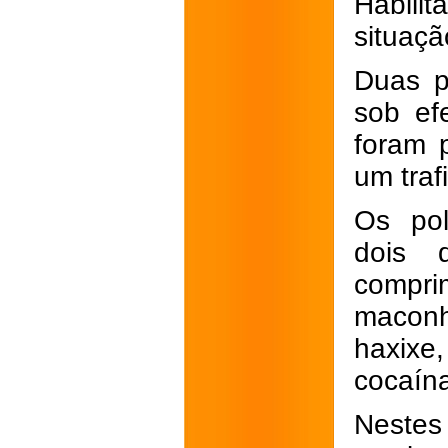
Habili
situação
Duas p
sob ef
foram 
um traf
Os pol
dois 
compr
maconh
haxixe
cocaín
Nestes