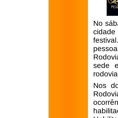
No sába
cidade
festiv
pessoa
Rodovi
sede e
rodovi
Nos do
Rodovi
ocorr
habilit