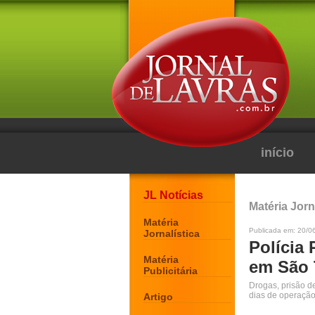
início
JL Notícias
Matéria Jorn
Matéria
Publicada em: 20/0
Jornalística
Polícia 
Matéria
em São 
Publicitária
Drogas, prisão d
dias de operaçã
Artigo