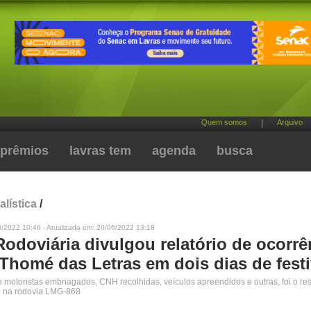
Quem somos
|
Arquivo
prêmios
lavras tem
agenda
busca
alística
/
6/2022 10:46 - Atualizada em: 20/06/2022 13:18
Rodoviária divulgou relatório de ocorrê
Thomé das Letras em dois dias de festi
e motoristas embriagados, CNH recolhidas, veículos apreendidos e outras, foi o re
o na rodovia LMG-868