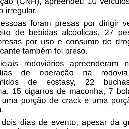
tação (CNH), apreendeu 10 veículo
 irregular.
essoas foram presas por dirigir v
eito de bebidas alcóolicas, 27 pe
presas por uso e consumo de dro
icante também foi preso.
iciais rodoviários apreenderam n
dias de operação na rodovi
imidos de ecstasy, 22 buch
a, 15 cigarros de maconha, 7 bol
, uma porção de crack e uma porç
a.
 dois dias de evento, apesar da g