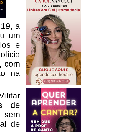
 19, a
ou um
ulos e
lícia
, com
ão na
litar
ns de
s sem
nal de