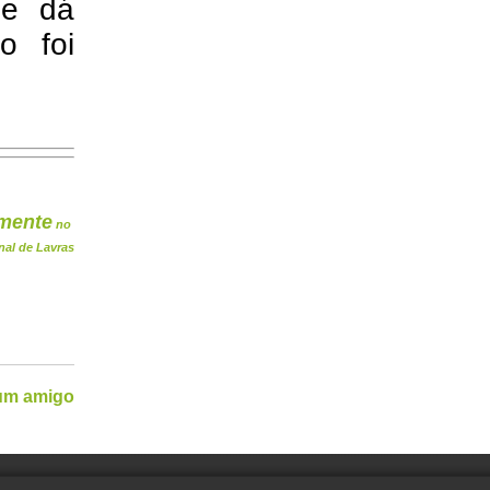
ue dá
o foi
mente
no
nal de Lavras
 um amigo