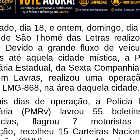
do, dia 18, e ontem, domingo, dia
 de São Thomé das Letras realiz
al. Devido a grande fluxo de veíc
s até aquela cidade mística, a Po
ária Estadual, da Sexta Companhia
m Lavras, realizou uma operaç
a LMG-868, na área daquela cidade.
is dias de operação, a Polícia Mi
ária (PMRv) lavrou 55 boleti
ências, flagrou 7 motorista
ação, recolheu 15 Carteiras Nacio