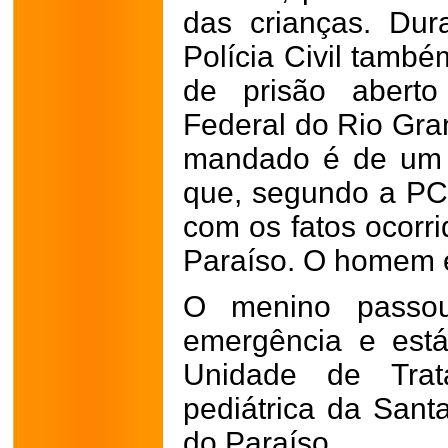
das crianças. Dur
Polícia Civil tam
de prisão aberto
Federal do Rio Gran
mandado é de um p
que, segundo a PC
com os fatos ocorr
Paraíso. O homem e
O menino passou
emergência e est
Unidade de Trata
pediátrica da San
do Paraíso.