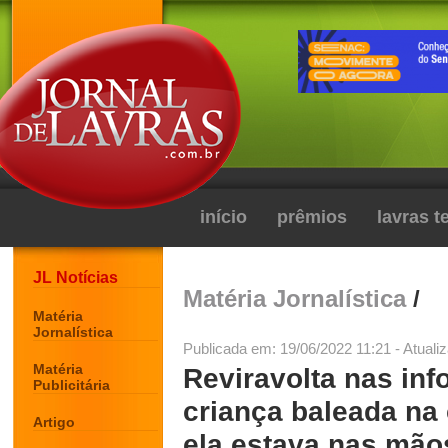
início
prêmios
lavras 
JL Notícias
Matéria Jornalística
/
Matéria
Jornalística
Publicada em: 19/06/2022 11:21 - Atuali
Matéria
Reviravolta nas in
Publicitária
criança baleada na
Artigo
ela estava nas mão