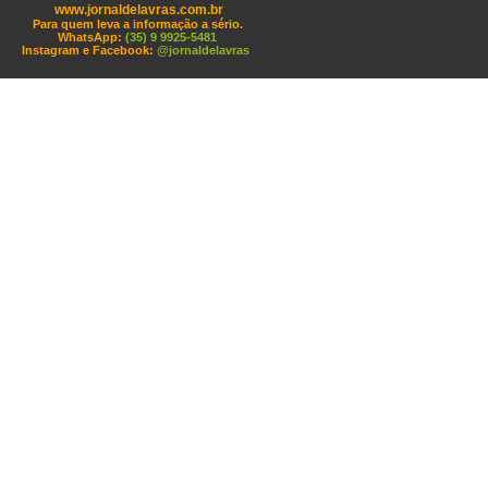
www.jornaldelavras.com.br
Para quem leva a informação a sério.
WhatsApp:
(35) 9 9925-5481
Instagram e Facebook:
@jornaldelavras