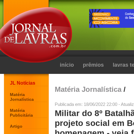
início
prêmios
lavras 
JL Notícias
Matéria Jornalística
/
Matéria
Jornalística
Publicada em: 18/06/2022 22:00 - Atuali
Matéria
Militar do 8º Batal
Publicitária
projeto social em 
Artigo
homenagem - veja f