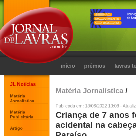
início
prêmios
lavras 
JL Notícias
Matéria Jornalística
/
Matéria
Jornalística
Publicada em: 18/06/2022 13:08 - Atuali
Matéria
Criança de 7 anos fo
Publicitária
acidental na cabeç
Artigo
Paraíso