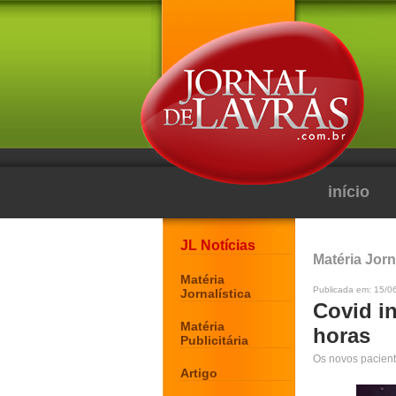
início
JL Notícias
Matéria Jorn
Matéria
Publicada em: 15/0
Jornalística
Covid in
Matéria
horas
Publicitária
Os novos pacient
Artigo