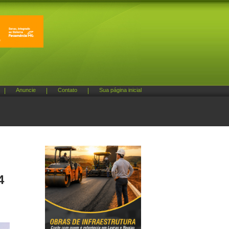
|
Anuncie
|
Contato
|
Sua página inicial
4