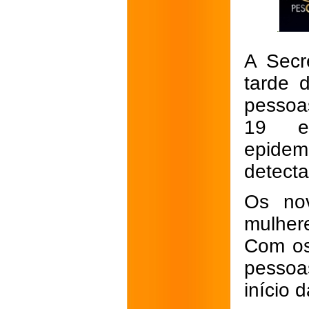
A Secr
tarde 
pessoas
19 e
epidem
detecta
Os no
mulher
Com os
pessoa
início