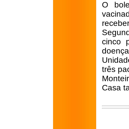
O bole
vacina
recebe
Segund
cinco 
doença
Unidad
três pa
Montei
Casa t