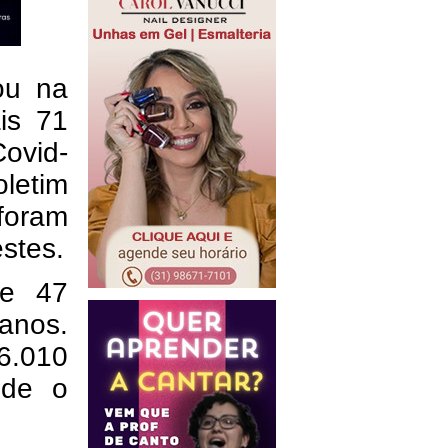
ou na
ais 71
Covid-
etim
foram
stes.
 e 47
 anos.
6.010
sde o