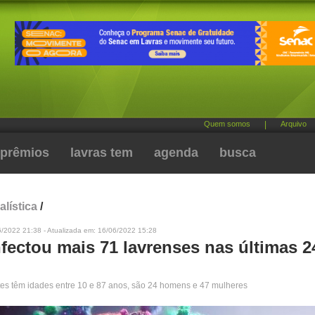
Quem somos
|
Arquivo
prêmios
lavras tem
agenda
busca
alística
/
6/2022 21:38 - Atualizada em: 16/06/2022 15:28
fectou mais 71 lavrenses nas últimas 2
es têm idades entre 10 e 87 anos, são 24 homens e 47 mulheres