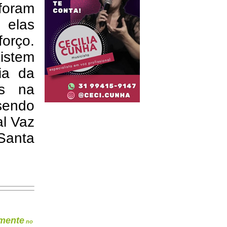
foram
 elas
orço.
istem
ia da
os na
sendo
al Vaz
Santa
mente
no