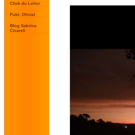
Click do Leitor
Publ. Oficial
Blog Sabrina
Cicareli