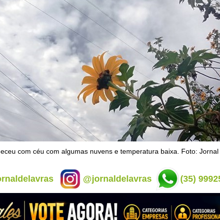
ceu com céu com algumas nuvens e temperatura baixa. Foto: Jornal
rnaldelavras
@jornaldelavras
(35) 9992