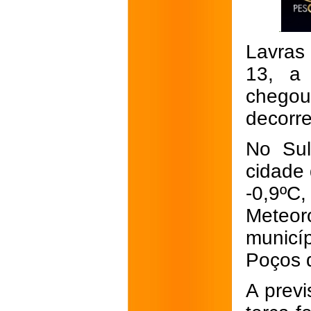
Lavras 
13, a
chegou
decorre
No Sul
cidade 
-0,9ºC
Meteor
municí
Poços 
A prev