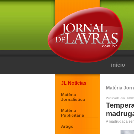
início
JL Notícias
Matéria Jorn
Matéria
Publicada em: 13/06
Jornalística
Tempera
Matéria
madruga
Publicitária
A madrugada será
Artigo