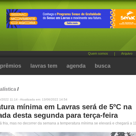
Quem somos
|
Arquivo
prêmios
lavras tem
agenda
busca
alística
/
/2022 11:14 - Atualizada em: 13/06/2022 14:54
tura mínima em Lavras será de 5ºC na
da desta segunda para terça-feira
 fria, mas no decorrer da semana a temperatura mínima se elevará e chegará a 1