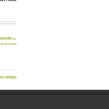
mente
no
nal de Lavras
 um amigo