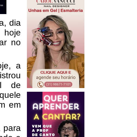
a, dia
 hoje
ar no
je, a
istrou
al de
quele
ém em
 para