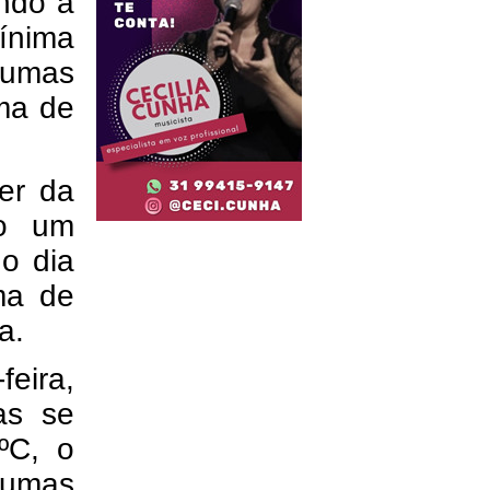
undo a
ínima
gumas
ma de
rer da
ão um
do dia
ma de
a.
feira,
as se
ºC, o
gumas