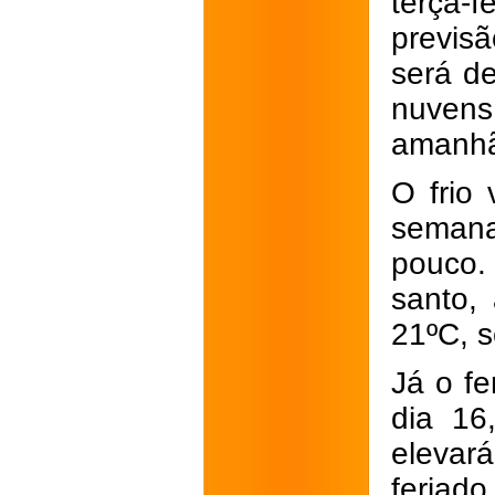
terça-f
previs
será d
nuvens
amanhã
O frio
seman
pouco. 
santo,
21ºC, 
Já o fe
dia 16
elevar
feriad