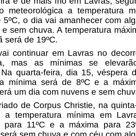
eira é de mais frio em Lavras, seg
ão meteorológica a temperatura m
e 5ºC, o dia vai amanhecer com al
 e sem chuva. A temperatura máxi
 será de 19ºC.
 vai continuar em Lavras no decor
a, mas as mínimas se elevar
Na quarta-feira, dia 15, véspera 
 a mínima será de 8ºC e a máxi
será um dia com nuvens e sem chuv
riado de Corpus Christie, na quinta-
, a temperatura mínima em Lavr
á para 11ºC e a máxima para 23
o será sem chuva e com céu com al