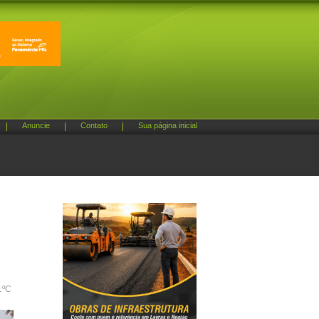
|
Anuncie
|
Contato
|
Sua página inicial
1ºC