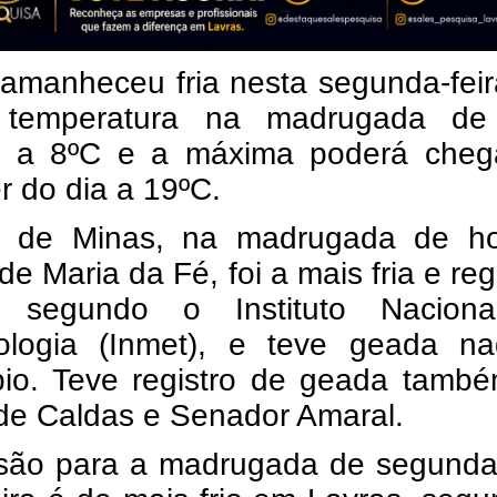
amanheceu fria nesta segunda-feir
 temperatura na madrugada de
 a 8ºC e a máxima poderá cheg
r do dia a 19ºC.
 de Minas, na madrugada de ho
de Maria da Fé, foi a mais fria e reg
, segundo o Instituto Nacion
ologia (Inmet), e teve geada na
pio. Teve registro de geada tamb
de Caldas e Senador Amaral.
isão para a madrugada de segunda