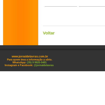
Voltar
www.jornaldelavras.com.br
Para quem leva a informação a sério.
WhatsApp:
(35) 9 9925-5481
Instagram e Facebook:
@jornaldelavras