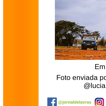
Em 
Foto enviada p
@lucia
.
@jornaldelavras