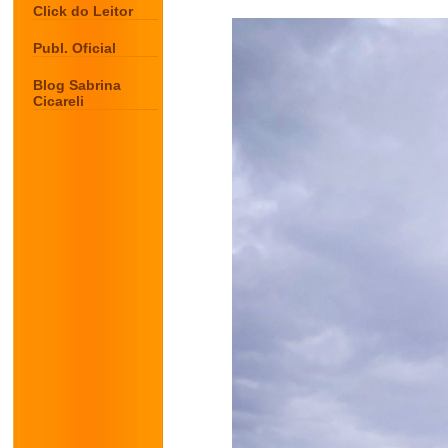
Click do Leitor
Publ. Oficial
Blog Sabrina
Cicareli