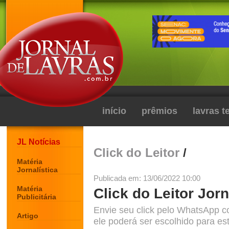
início
prêmios
lavras 
JL Notícias
Click do Leitor
/
Matéria
Jornalística
Publicada em: 13/06/2022 10:00
Matéria
Click do Leitor Jorn
Publicitária
Envie seu click pelo WhatsApp c
Artigo
ele poderá ser escolhido para est