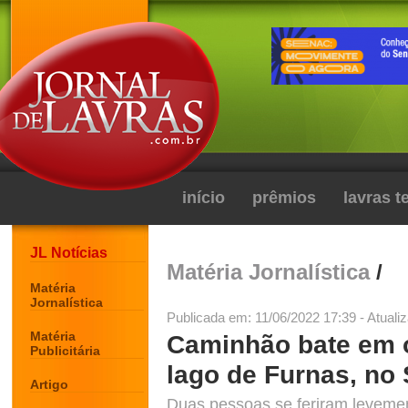
início
prêmios
lavras 
JL Notícias
Matéria Jornalística
/
Matéria
Jornalística
Publicada em: 11/06/2022 17:39 - Atuali
Matéria
Caminhão bate em o
Publicitária
lago de Furnas, no 
Artigo
Duas pessoas se feriram levemen