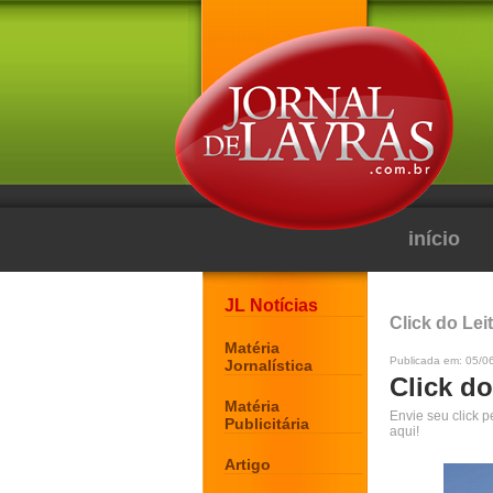
início
JL Notícias
Click do Lei
Matéria
Publicada em: 05/0
Jornalística
Click do
Matéria
Envie seu click 
Publicitária
aqui!
Artigo