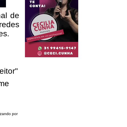
nal de
redes
res.
eitor"
ome
izando por