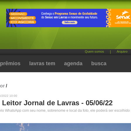
Quem somos
|
Arquivo
prêmios
lavras tem
agenda
busca
tor
/
6/2022 10:00
 Leitor Jornal de Lavras - 05/06/22
pelo WhatsApp com seu nome, sobrenome e local da foto, ele poderá ser escolhido 