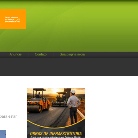
|
Anuncie
|
Contato
|
Sua página inicial
para estar