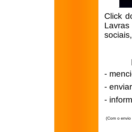
Click d
Lavras
sociais
- menci
- envi
- inform
(Com o envio 