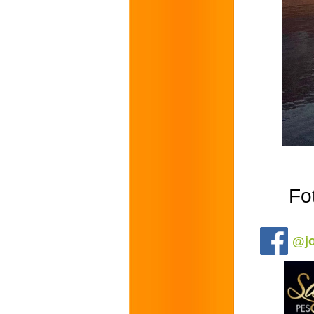
Fo
.
@jo