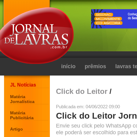
início
prêmios
lavras 
JL Notícias
Click do Leitor
/
Matéria
Jornalística
Publicada em: 04/06/2022 09:00
Matéria
Click do Leitor Jorn
Publicitária
Envie seu click pelo WhatsApp c
Artigo
ele poderá ser escolhido para est