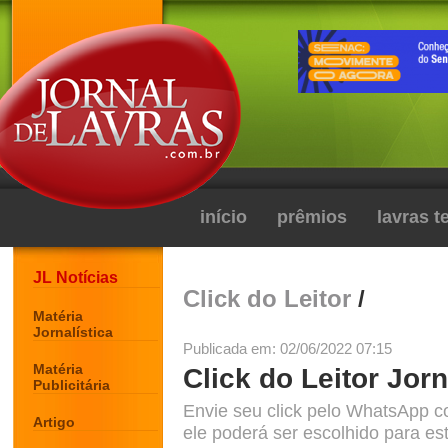
início
prêmios
lavras 
JL Notícias
Click do Leitor
/
Matéria
Jornalística
Publicada em: 02/06/2022 07:15
Matéria
Click do Leitor Jorn
Publicitária
Envie seu click pelo WhatsApp c
Artigo
ele poderá ser escolhido para est