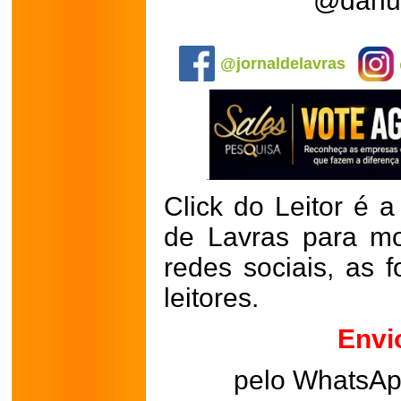
@danuz
.
@jornaldelavras
Click do Leitor é a
de Lavras para mo
redes sociais, as 
leitores.
Envi
pelo WhatsA