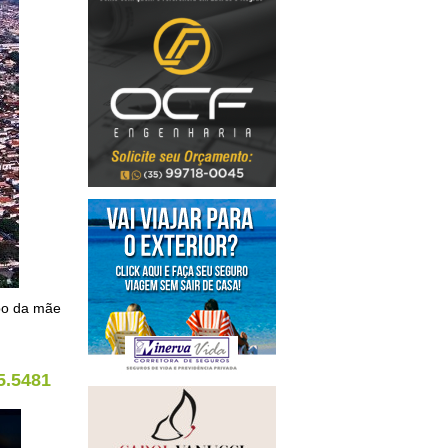
rpo da mãe
5.5481