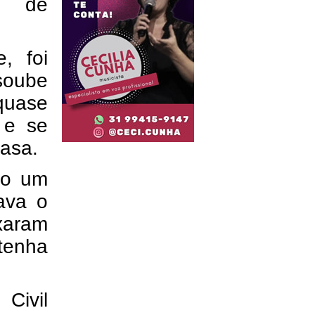
o de
, foi
soube
quase
 e se
casa.
do um
tava o
ixaram
 tenha
Civil