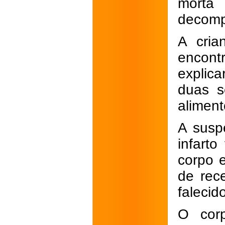
mort
decomp
A cria
encont
explic
duas s
aliment
A susp
infart
corpo 
de rece
faleci
O corp