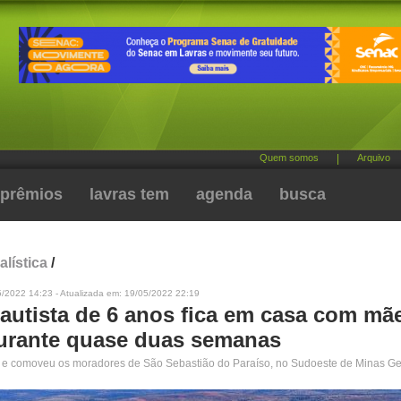
Quem somos
|
Arquivo
prêmios
lavras tem
agenda
busca
alística
/
5/2022 14:23 - Atualizada em: 19/05/2022 22:19
 autista de 6 anos fica em casa com mã
urante quase duas semanas
u e comoveu os moradores de São Sebastião do Paraíso, no Sudoeste de Minas Ge