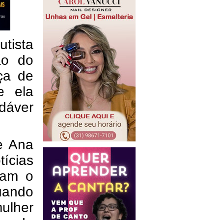
tista
ão do
ça de
e ela
adáver
e Ana
tícias
ram o
uando
ulher