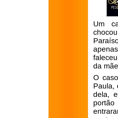
Um ca
chocou
Paraís
apena
faleceu
da mãe
O caso
Paula, 
dela, 
portão
entrar