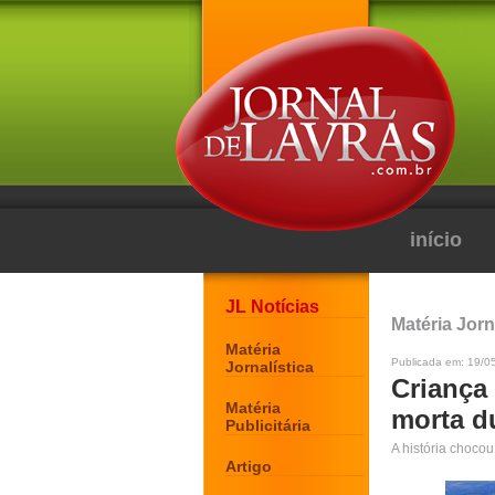
início
JL Notícias
Matéria Jorn
Matéria
Publicada em: 19/0
Jornalística
Criança
Matéria
morta d
Publicitária
A história choco
Artigo