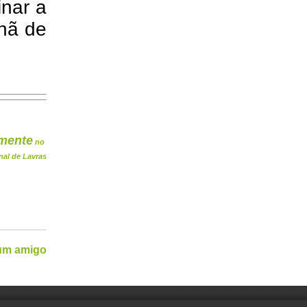
inar a
nhã de
mente
no
nal de Lavras
 um amigo