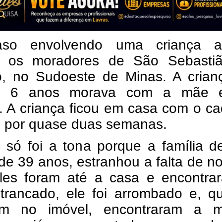
so envolvendo uma criança au
 os moradores de São Sebasti
o, no Sudoeste de Minas. A crian
s 6 anos morava com a mãe 
. A criança ficou em casa com o c
 por quase duas semanas.
 só foi a tona porque a família d
de 39 anos, estranhou a falta de no
eles foram até a casa e encontra
 trancado, ele foi arrombado e, q
am no imóvel, encontraram a m