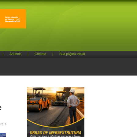
|
Anuncie
|
Contato
|
Sua página inicial
e
rais