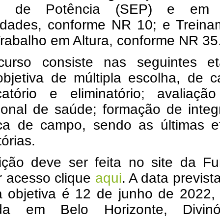
ico de Potência (SEP) e em
idades, conforme NR 10; e Treina
rabalho em Altura, conforme NR 35
urso consiste nas seguintes et
bjetiva de múltipla escolha, de c
icatório e eliminatório; avaliaçã
ional de saúde; formação de integ
ica de campo, sendo as últimas e
tórias.
rição deve ser feita no site da F
r acesso clique
aqui
. A data previst
a objetiva é 12 de junho de 2022,
ada em Belo Horizonte, Divinóp