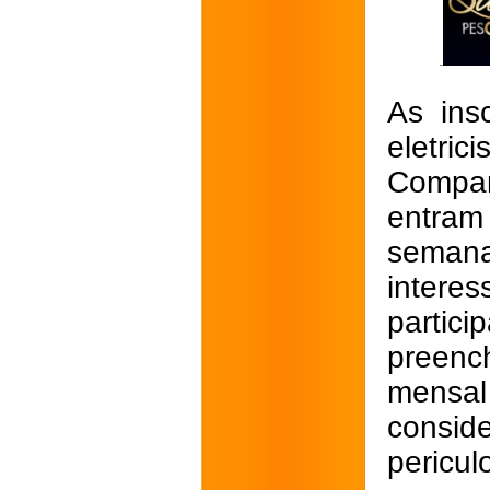
As ins
eletri
Compan
entram
seman
interes
partic
preenc
mensal
consid
pericul