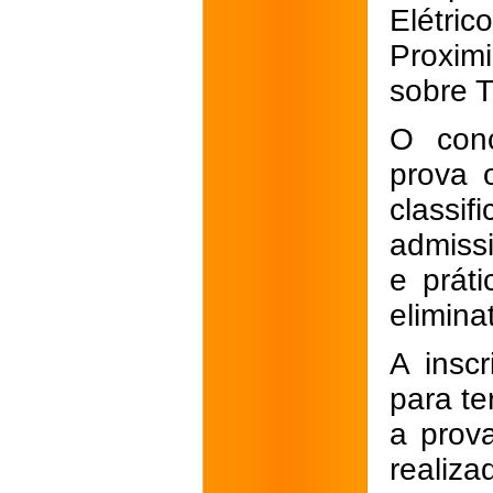
Elétr
Proxim
sobre T
O conc
prova o
classif
admiss
e prát
elimina
A insc
para te
a prov
realiz