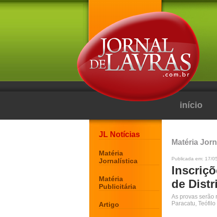
início
JL Notícias
Matéria Jorn
Matéria
Publicada em: 17/0
Jornalística
Inscriçõ
Matéria
de Dist
Publicitária
As provas serão 
Paracatu, Teófilo
Artigo