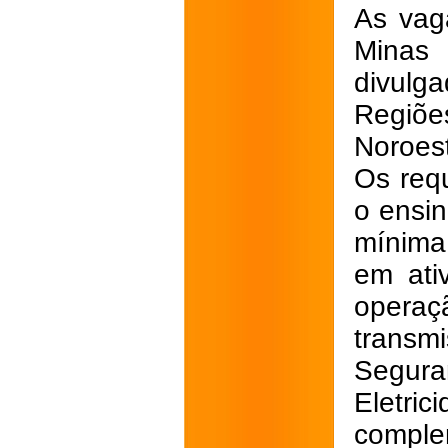
As vag
Minas 
divulg
Regiõe
Noroest
Os requ
o ensi
mínima
em ati
opera
transm
Segura
Eletr
compl