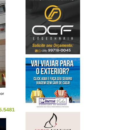
dor
5.5481