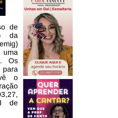
so de
ão da
emig)
as uma
s. Os
, para
evê o
ração
03,27,
al de