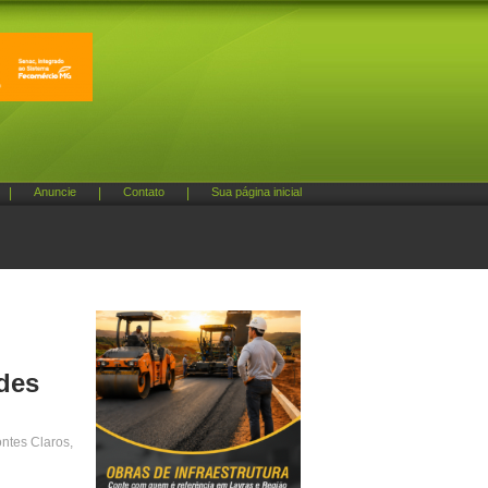
|
Anuncie
|
Contato
|
Sua página inicial
edes
ntes Claros,