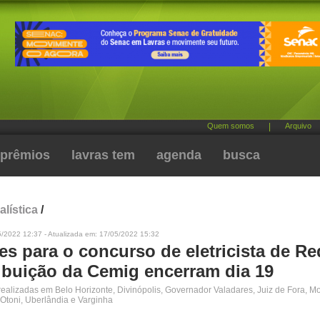
Quem somos
|
Arquivo
prêmios
lavras tem
agenda
busca
alística
/
5/2022 12:37 - Atualizada em: 17/05/2022 15:32
es para o concurso de eletricista de R
ribuição da Cemig encerram dia 19
realizadas em Belo Horizonte, Divinópolis, Governador Valadares, Juiz de Fora, Mo
 Otoni, Uberlândia e Varginha