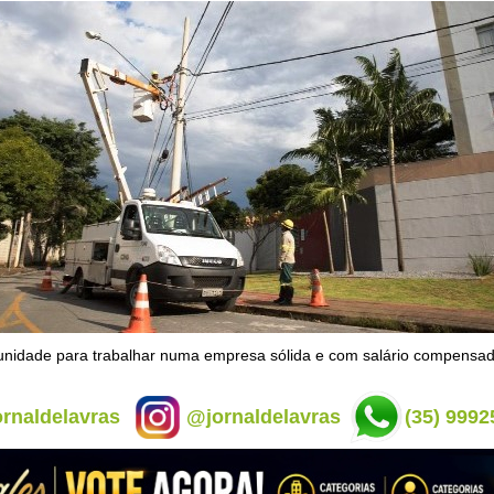
unidade para trabalhar numa empresa sólida e com salário compensa
rnaldelavras
@jornaldelavras
(35) 9992