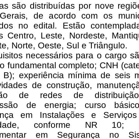
as são distribuídas por nove regi
Gerais, de acordo com os munic
ados no edital. Estão contemplad
s Centro, Leste, Nordeste, Mantiq
e, Norte, Oeste, Sul e Triângulo.
isitos necessários para o cargo sã
no fundamental completo; CNH (cat
 B); experiência mínima de seis 
vidades de construção, manutenç
ção de redes de distribuiç
issão de energia; curso bási
nça em Instalações e Serviço
icidade, conforme NR 10; c
ementar em Segurança no Si