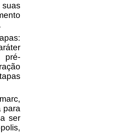
 suas
mento
.
apas:
aráter
o pré-
ração
tapas
umarc,
a para
 a ser
olis,