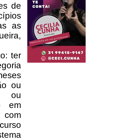
ões de
ípios
as as
ueira,
o: ter
egoria
meses
ão ou
ão ou
co em
s com
urso
stema