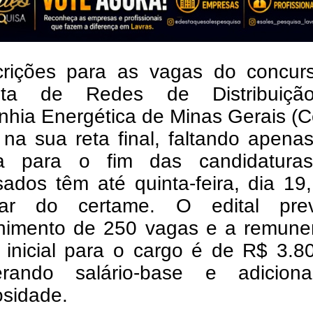
crições para as vagas do concur
cista de Redes de Distribuiç
hia Energética de Minas Gerais (C
 na sua reta final, faltando apen
a para o fim das candidatura
sados têm até quinta-feira, dia 19
ipar do certame. O edital pr
himento de 250 vagas e a remune
 inicial para o cargo é de R$ 3.8
erando salário-base e adicion
osidade.