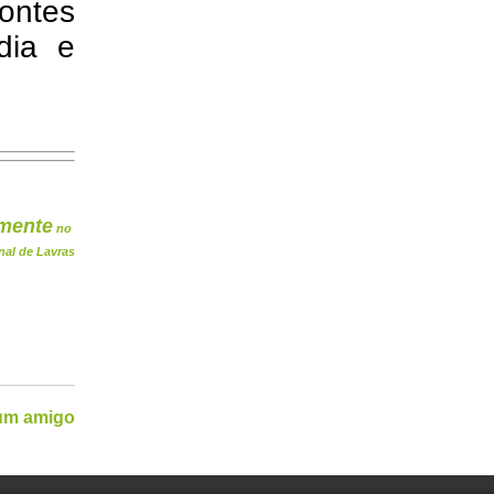
ontes
ndia e
mente
no
nal de Lavras
 um amigo