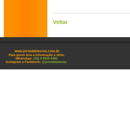
Voltar
www.jornaldelavras.com.br
Para quem leva a informação a sério.
WhatsApp:
(35) 9 9925-5481
Instagram e Facebook:
@jornaldelavras