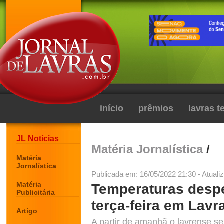
início
prêmios
lavras 
JL Notícias
Matéria Jornalística
/
Matéria
Jornalística
Publicada em: 16/05/2022 21:30 - Atuali
Matéria
Temperaturas despe
Publicitária
terça-feira em Lavr
Artigo
A partir de amanhã o lavrense sen