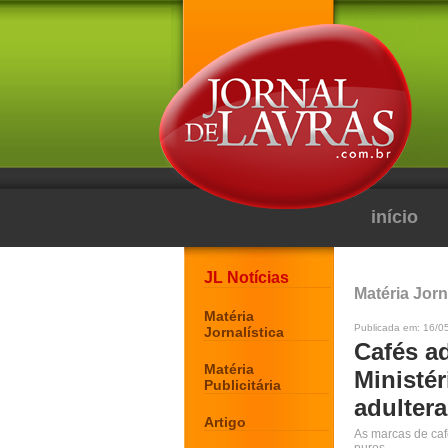
início
JL Notícias
Matéria Jorn
Matéria
Publicada em: 16/0
Jornalística
Cafés a
Matéria
Ministér
Publicitária
adulter
Artigo
As marcas de caf