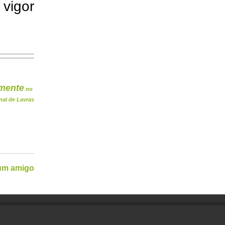
 vigor
mente
no
nal de Lavras
 um amigo