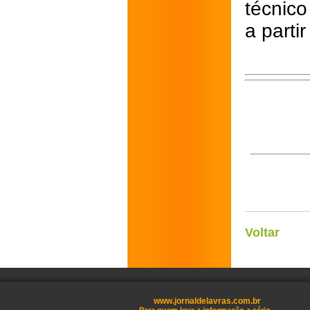
técnico
a parti
Voltar
www.jornaldelavras.com.br