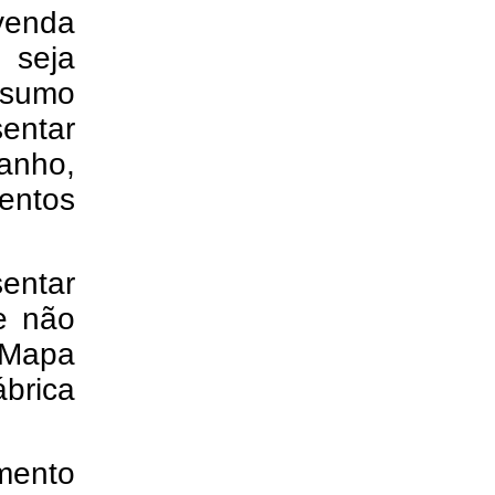
venda
 seja
nsumo
sentar
anho,
entos
entar
e não
O Mapa
ábrica
mento