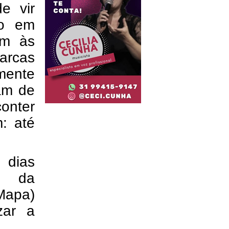
e vir
io em
em às
arcas
mente
am de
onter
: até
 dias
io da
Mapa)
zar a