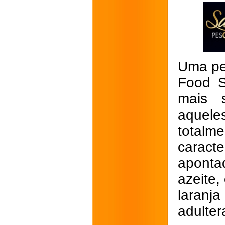
Uma pes
Food S
mais s
aquele
total
carac
apontad
azeite,
laran
adulter