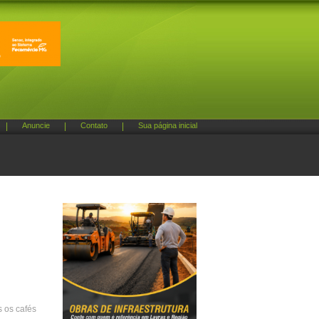
|
Anuncie
|
Contato
|
Sua página inicial
:
 os cafés