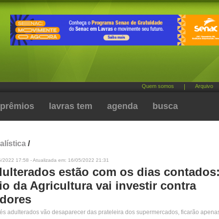
Quem somos
|
Arquivo
prêmios
lavras tem
agenda
busca
alística
/
5/2022 17:58 - Atualizada em: 16/05/2022 21:31
dulterados estão com os dias contados
io da Agricultura vai investir contra
adores
és adulterados vão desaparecer das prateleira dos supermercados, ficarão apenas