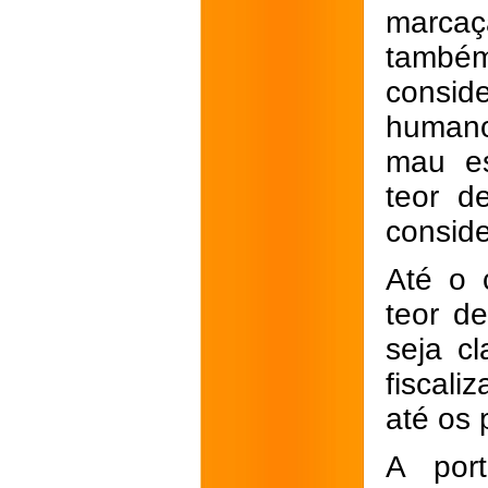
marcaç
també
consi
humano
mau es
teor d
conside
Até o 
teor d
seja c
fiscali
até os 
A port