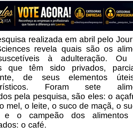
quisa realizada em abril pelo Jour
ciences revela quais são os alim
uscetíveis à adulteração. Ou 
s que têm sido privados, parci
mente, de seus elementos úte
terísticos. Foram sete alim
os pela pesquisa, são eles: o açaf
 o mel, o leite, o suco de maçã, o s
ja e o campeão dos alimentos
ados: o café.