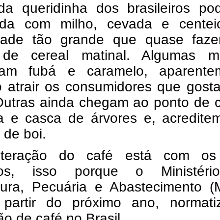
da queridinha dos brasileiros pod
ada com milho, cevada e cente
dade tão grande que quase faz
de cereal matinal. Algumas m
nam fubá e caramelo, aparente
o atrair os consumidores que gost
Outras ainda chegam ao ponto de c
a e casca de árvores e, acreditem
de boi.
lteração do café está com os
dos, isso porque o Ministér
ltura, Pecuária e Abastecimento (
 partir do próximo ano, normati
o de café no Brasil.