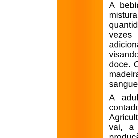
A bebi
mistur
quanti
vezes 
adicio
visand
doce. 
madeir
sangue 
A adu
conta
Agricu
vai, a
produçã