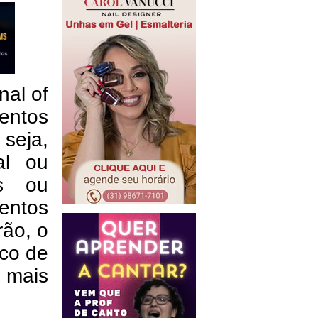
nal of
entos
seja,
al ou
is ou
entos
rão, o
uco de
 mais