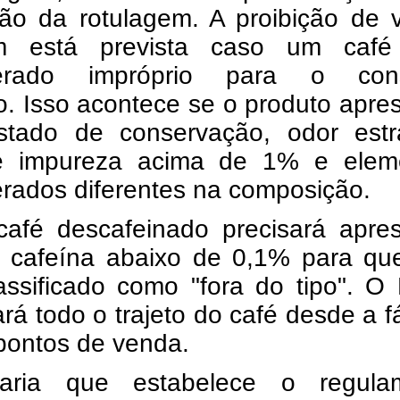
ão da rotulagem. A proibição de 
m está prevista caso um café
derado impróprio para o co
. Isso acontece se o produto apre
tado de conservação, odor estr
e impureza acima de 1% e elem
rados diferentes na composição.
café descafeinado precisará apres
e cafeína abaixo de 0,1% para qu
lassificado como "fora do tipo". 
zará todo o trajeto do café desde a f
pontos de venda.
aria que estabelece o regula