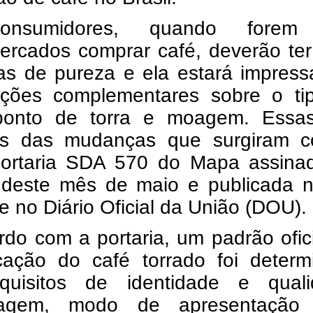
nsumidores, quando forem
ercados comprar café, deverão ter
ias de pureza e ela estará impres
ações complementares sobre o ti
ponto de torra e moagem. Essa
s das mudanças que surgiram 
ortaria SDA 570 do Mapa assina
 deste mês de maio e publicada n
e no Diário Oficial da União (DOU).
do com a portaria, um padrão ofic
ficação do café torrado foi deter
quisitos de identidade e quali
ragem, modo de apresentaçã