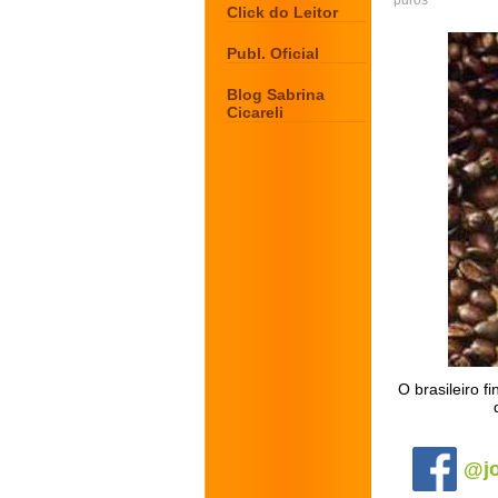
puros
Click do Leitor
Publ. Oficial
Blog Sabrina
Cicareli
O brasileiro f
.
@jo