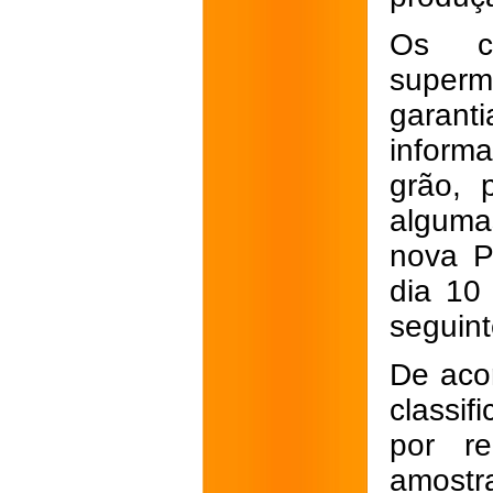
Os co
superm
garant
inform
grão, 
alguma
nova P
dia 10
seguint
De acor
classi
por re
amost