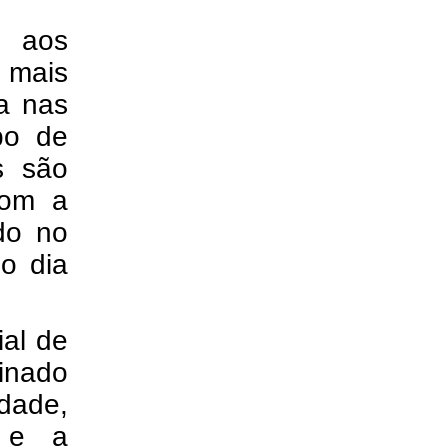
 aos
 mais
sa nas
po de
s são
com a
do no
o dia
ial de
minado
dade,
o e a