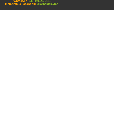
WhatsApp:
(35) 9 9925-5481
Instagram e Facebook:
@jornaldelavras