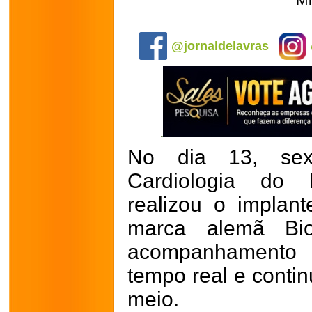
Mi
.
@jornaldelavras
No dia 13, sext
Cardiologia do 
realizou o implant
marca alemã Bio
acompanhamento 
tempo real e conti
meio.