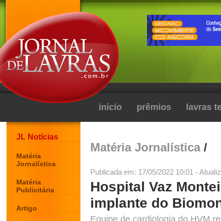
início
prêmios
lavras 
JL Notícias
Matéria Jornalística
/
Matéria
Jornalística
Publicada em: 17/05/2022 10:01 - Atuali
Matéria
Hospital Vaz Montei
Publicitária
implante do Biomon
Artigo
Equipe de cardiologia do HVM re