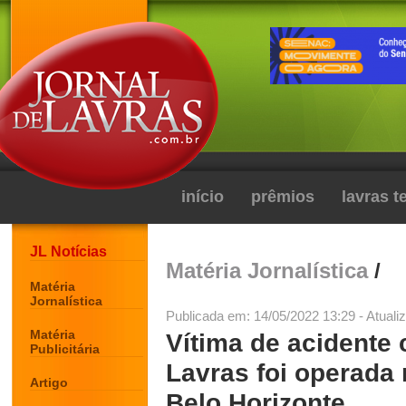
início
prêmios
lavras 
JL Notícias
Matéria Jornalística
/
Matéria
Jornalística
Publicada em: 14/05/2022 13:29 - Atuali
Matéria
Vítima de acidente
Publicitária
Lavras foi operada 
Artigo
Belo Horizonte