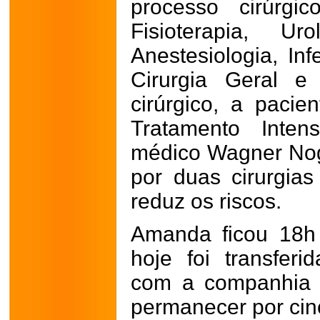
processo cirúrgi
Fisioterapia, Ur
Anestesiologia, Inf
Cirurgia Geral 
cirúrgico, a pacie
Tratamento Inten
médico Wagner Nog
por duas cirurgia
reduz os riscos.
Amanda ficou 18h
hoje foi transfer
com a companhia 
permanecer por cinc