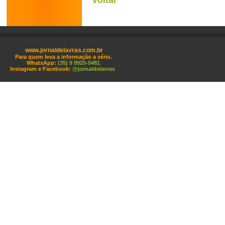
Voltar
www.jornaldelavras.com.br
Para quem leva a informação a sério.
WhatsApp:
(35) 9 9925-5481
Instagram e Facebook:
@jornaldelavras