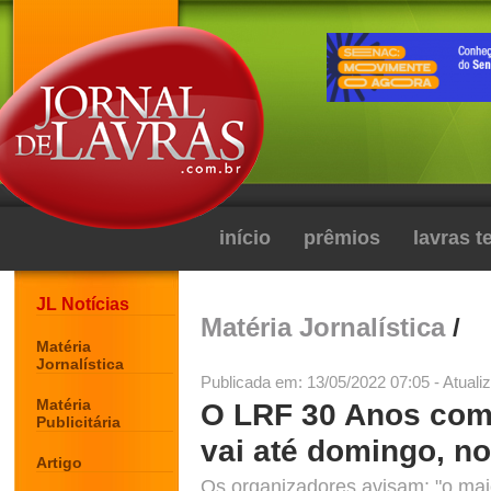
início
prêmios
lavras 
JL Notícias
Matéria Jornalística
/
Matéria
Jornalística
Publicada em: 13/05/2022 07:05 - Atuali
Matéria
O LRF 30 Anos come
Publicitária
vai até domingo, n
Artigo
Os organizadores avisam: "o maio