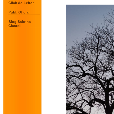
Click do Leitor
Publ. Oficial
Blog Sabrina
Cicareli