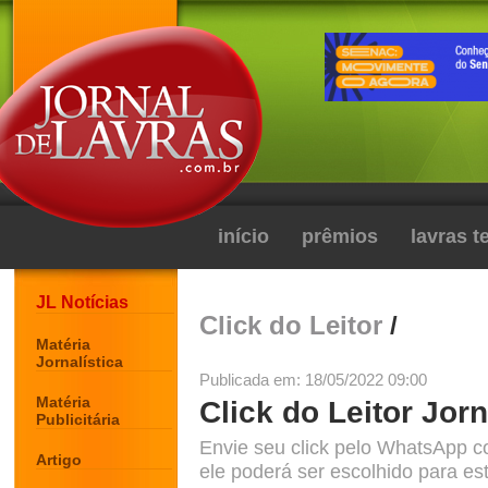
início
prêmios
lavras 
JL Notícias
Click do Leitor
/
Matéria
Jornalística
Publicada em: 18/05/2022 09:00
Matéria
Click do Leitor Jorn
Publicitária
Envie seu click pelo WhatsApp c
Artigo
ele poderá ser escolhido para est