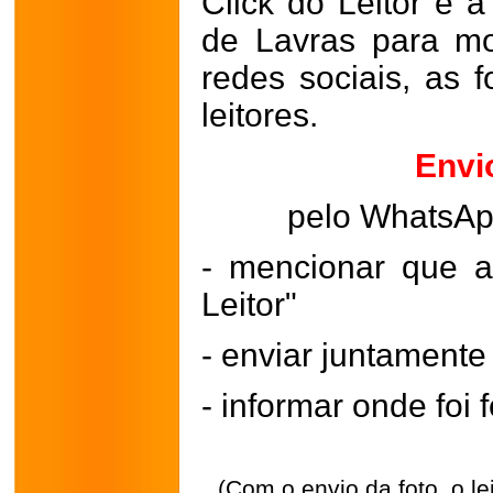
Click do Leitor é a
de Lavras para mo
redes sociais, as 
leitores.
Envi
pelo WhatsA
- mencionar que a
Leitor"
- enviar juntament
- informar onde foi f
(Com o envio da foto, o l