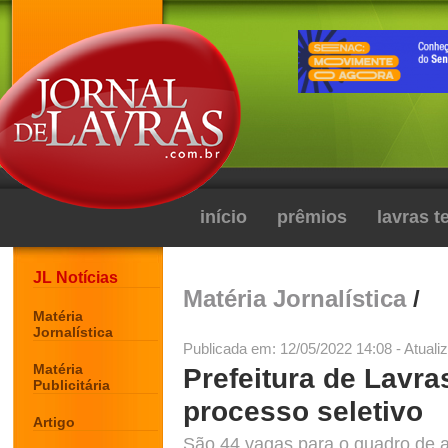
início
prêmios
lavras 
JL Notícias
Matéria Jornalística
/
Matéria
Jornalística
Publicada em: 12/05/2022 14:08 - Atuali
Matéria
Prefeitura de Lavra
Publicitária
processo seletivo
Artigo
São 44 vagas para o quadro de 