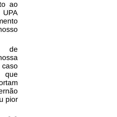
to ao
 UPA
mento
nosso
e de
ossa
 caso
s que
cortam
ernão
u pior