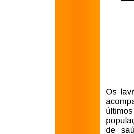
Os lav
acompa
último
popula
de saú