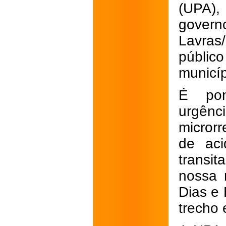
(UPA),
gover
Lavras
públic
municíp
É pon
urgên
micror
de aci
transit
nossa 
Dias e 
trecho 