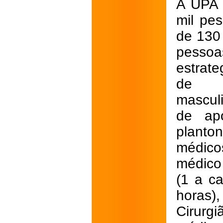
A UPA 
mil pe
de 130
pesso
estrate
de em
masculi
de apo
planto
médic
médico
(1 a c
horas)
Cirurg