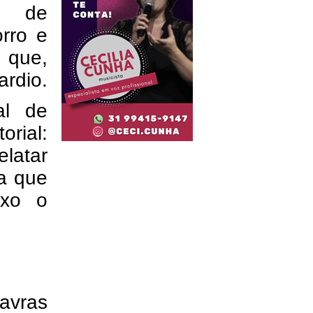
o, de
rro e
 que,
ardio.
al de
rial:
elatar
a que
ixo o
avras