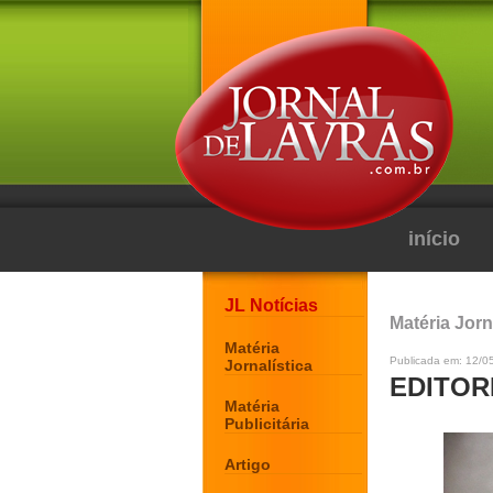
início
JL Notícias
Matéria Jorn
Matéria
Publicada em: 12/05
Jornalística
EDITOR
Matéria
Publicitária
Artigo