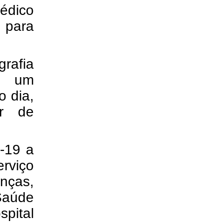
édico
 para
rafia
de um
o dia,
ar de
-19 a
rviço
nças,
Saúde
spital