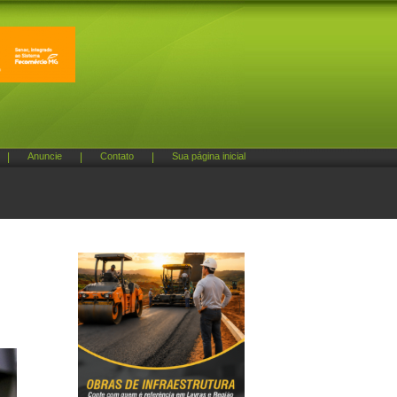
|
Anuncie
|
Contato
|
Sua página inicial