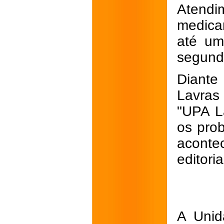
Atend
medica
até um
segundo
Diante
Lavras
"UPA L
os pro
aconte
editoria
A Unid