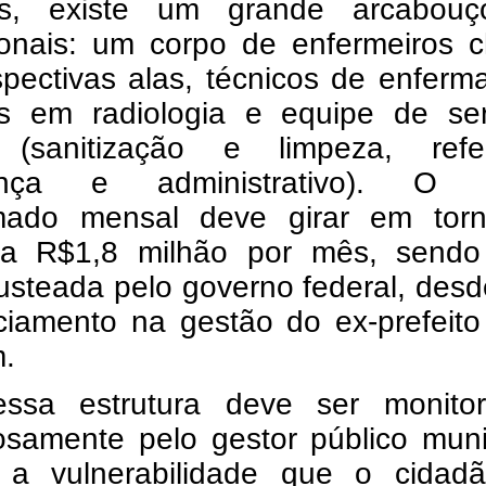
os, existe um grande arcabou
sionais: um corpo de enfermeiros 
spectivas alas, técnicos de enfer
os em radiologia e equipe de ser
 (sanitização e limpeza, refeit
ança e administrativo). O 
mado mensal deve girar em tor
a R$1,8 milhão por mês, send
usteada pelo governo federal, des
ciamento na gestão do ex-prefeito
.
ssa estrutura deve ser monitor
osamente pelo gestor público muni
 a vulnerabilidade que o cidad