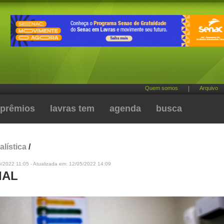
Quem somos
|
Arquivo
prêmios
lavras tem
agenda
busca
alística
/
/2022 11:05 - Atualizada em: 12/05/2022 14:09
IAL