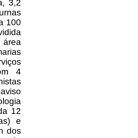
, 3,2
urnas
a 100
idida
, área
rias
rviços
com 4
nistas
aviso
logia
ada 12
as) e
ém dos