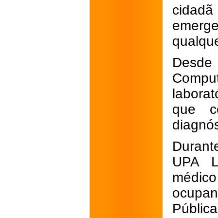
cidadã
emerge
qualque
Desde 
Compu
laborat
que c
diagnós
Durant
UPA La
médico
ocupan
Pública