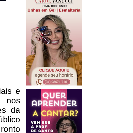
ais e
o nos
es da
blico
ronto