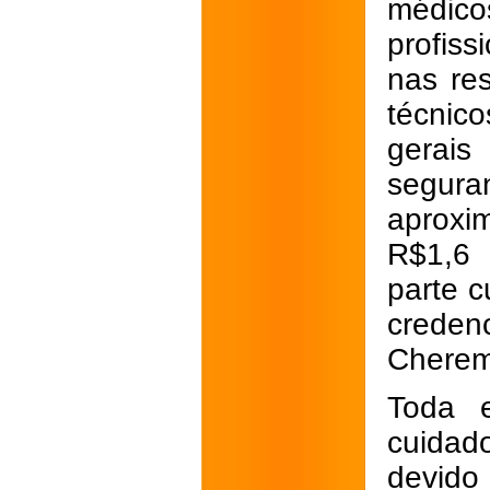
médic
profis
nas re
técnic
gerais
segur
aproxi
R$1,6 
parte c
creden
Cherem
Toda e
cuidad
devido