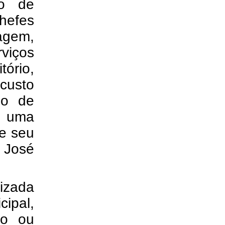
ço de
chefes
magem,
viços
ório,
custo
no de
o uma
de seu
 José
izada
cipal,
ão ou