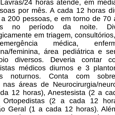
Lavras/24 horas atende, em média
ssoas por mês. A cada 12 horas di
 a 200 pessoas, e em torno de 70 
as no período da noite. Div
gicamente em triagem, consultórios
ergência médica, enferma
na/feminina, área pediátrica e se
io diversos. Deveria contar 
nistas médicos diurnos e 3 planto
os noturnos. Conta com sobre
 nas áreas de Neurocirurgia/neuro
ada 12 horas), Anestesista (2 a c
, Ortopedistas (2 a cada 12 hor
ião Geral (1 a cada 12 horas). Al