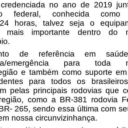
 credenciada no ano de 2019 jun
no federal, conhecida como
/24 horas, talvez seja o equipa
o mais importante dentro do 
io.
to de referência em saúd
cia/emergência para toda n
região e também como suporte em
dentes para todos os brasileiro
am pelas principais rodovias que 
região, como a BR-381 rodovia F
BR- 265, sendo essa última com se
em nossa circunvizinhança.