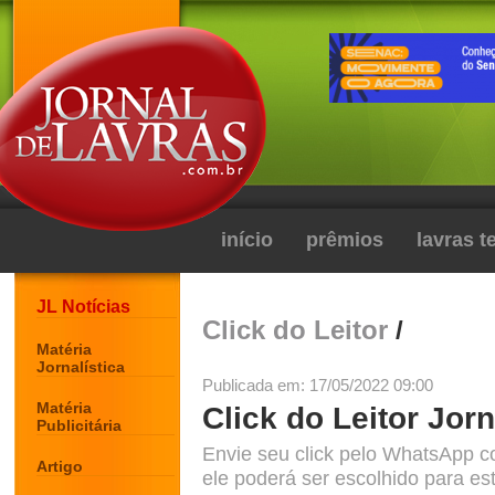
início
prêmios
lavras 
JL Notícias
Click do Leitor
/
Matéria
Jornalística
Publicada em: 17/05/2022 09:00
Matéria
Click do Leitor Jorn
Publicitária
Envie seu click pelo WhatsApp c
Artigo
ele poderá ser escolhido para est