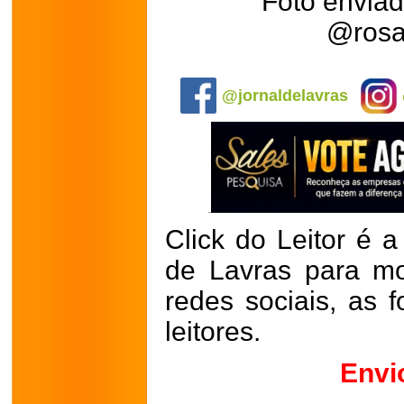
Foto envia
@rosa
.
@jornaldelavras
Click do Leitor é a
de Lavras para mo
redes sociais, as 
leitores.
Envi