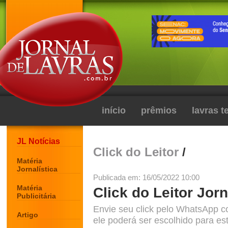
início
prêmios
lavras 
JL Notícias
Click do Leitor
/
Matéria
Jornalística
Publicada em: 16/05/2022 10:00
Matéria
Click do Leitor Jorn
Publicitária
Envie seu click pelo WhatsApp c
Artigo
ele poderá ser escolhido para est