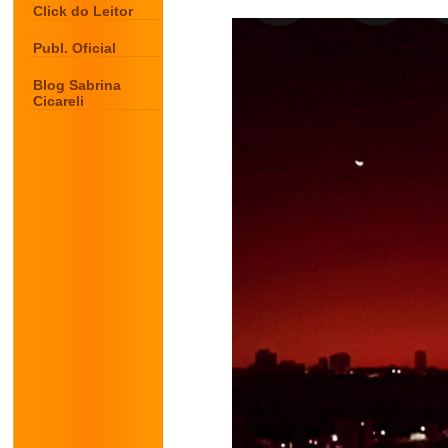
Click do Leitor
Publ. Oficial
Blog Sabrina
Cicareli