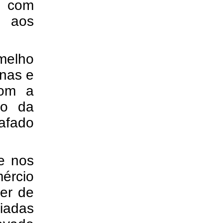
, com
a aos
rmelho
inas e
com a
io da
afado
 e nos
ércio
ver de
iadas