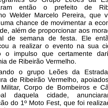
aram então o prefeito de Rib
ho Welder Marcelo Pereira, que v
 uma chance de movimentar a eco
ade, além de proporcionar aos mor
al de semana de festa. Ele ent
icou a realizar o evento na sua c
o o impulso que certamente dar
ia de Ribeirão Vermelho.
ando o grupo Leões da Estrad
ura de Ribeirão Vermelho, apoiado
a Militar, Corpo de Bombeiros e C
ipal daquela cidade, anuncia
ção do 1º Moto Fest, que foi realiz