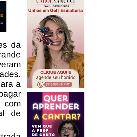
ões da
grande
iveram
ades.
para a
pagar
o com
al de
trada