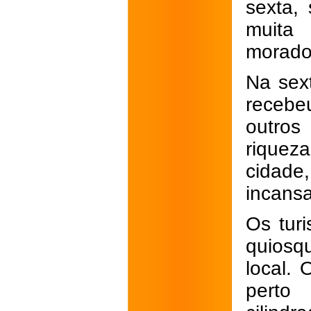
sexta,
muita
morado
Na sex
recebeu
outros
riquez
cidad
incans
Os tur
quiosq
local. 
perto