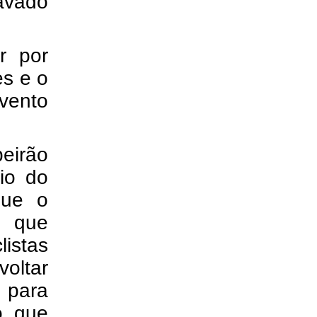
ravado
r por
es e o
vento
eirão
io do
que o
o que
istas
voltar
 para
o que