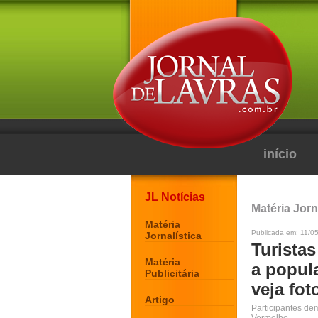
início
JL Notícias
Matéria Jorn
Matéria
Publicada em: 11/05
Jornalística
Turistas
Matéria
a popul
Publicitária
veja fot
Artigo
Participantes de