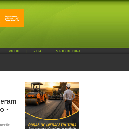
|
Anuncie
|
Contato
|
Sua página inicial
ceram
o -
ibeirão