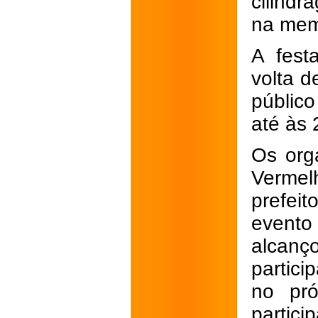
cilindr
na mem
A fest
volta 
públic
até às 
Os org
Vermel
prefei
event
alcanç
partici
no pró
partic