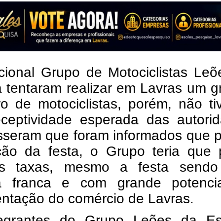
icional Grupo de Motociclistas Le
a tentaram realizar em Lavras um 
ro de motociclistas, porém, não t
ceptividade esperada das autorid
isseram que foram informados que 
ação da festa, o Grupo teria que 
as taxas, mesmo a festa send
a franca e com grande potenci
ntação do comércio de Lavras.
egrantes do Grupo Leões da Es