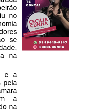
eirão
iu no
nomia
adores
ão se
idade,
ia na
a e a
s pela
âmara
ram a
ado na