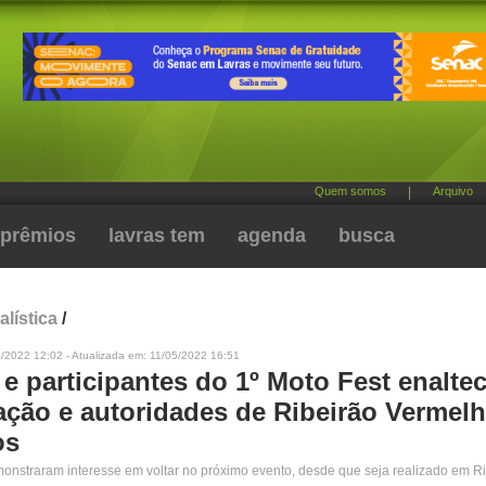
Quem somos
|
Arquivo
prêmios
lavras tem
agenda
busca
alística
/
/2022 12:02 - Atualizada em: 11/05/2022 16:51
 e participantes do 1º Moto Fest enalte
ação e autoridades de Ribeirão Vermelh
os
monstraram interesse em voltar no próximo evento, desde que seja realizado em R