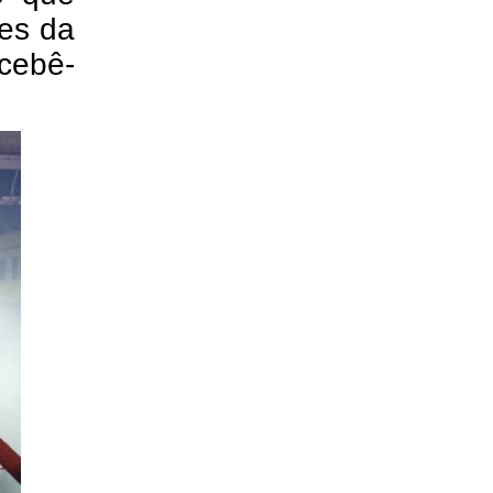
es da
cebê-