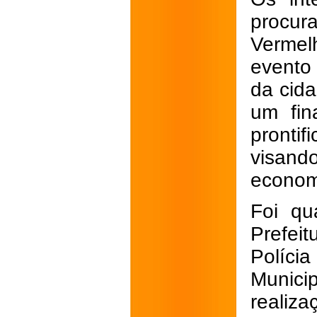
procur
Vermel
evento
da cid
um fin
prontif
visand
econom
Foi qu
Prefeit
Políci
Munic
realiza