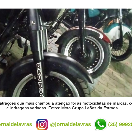
trações que mais chamou a atenção foi as motocicletas de marcas, c
cilindragens variadas. Fotos: Moto Grupo Leões da Estrada
rnaldelavras
@jornaldelavras
(35) 9992