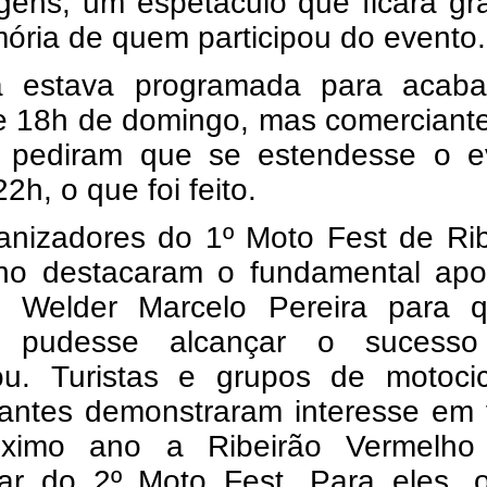
agens, um espetáculo que ficará g
ória de quem participou do evento.
a estava programada para acaba
de 18h de domingo, mas comerciant
o pediram que se estendesse o e
22h, o que foi feito.
anizadores do 1º Moto Fest de Rib
ho destacaram o fundamental apo
to Welder Marcelo Pereira para 
o pudesse alcançar o sucess
ou. Turistas e grupos de motocicl
pantes demonstraram interesse em 
ximo ano a Ribeirão Vermelho
ipar do 2º Moto Fest. Para eles, 