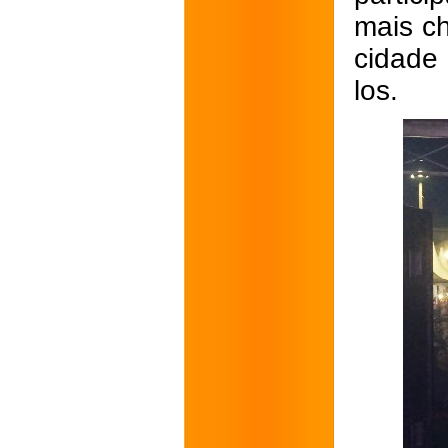
mais c
cidade
los.