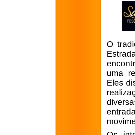
O trad
Estrad
encont
uma re
Eles d
realiz
divers
entrad
movime
Os int