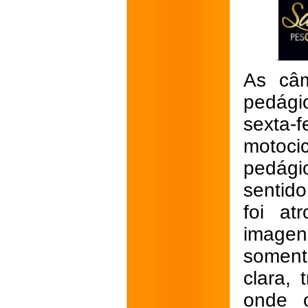
As câm
pedági
sexta-
motoci
pedági
sentid
foi at
imagen
somente
clara,
onde 