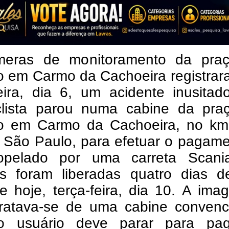
eras de monitoramento da pra
o em Carmo da Cachoeira registrar
feira, dia 6, um acidente inusita
clista parou numa cabine da pra
o em Carmo da Cachoeira, no km
o São Paulo, para efetuar o pagam
ropelado por uma carreta Scani
s foram liberadas quatro dias de
 hoje, terça-feira, dia 10.
A ima
 tratava-se de uma cabine convenc
o usuário deve parar para pa