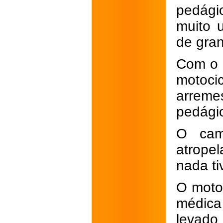
pedági
muito 
de gran
Com o i
motoc
arreme
pedágio
O cami
atropel
nada ti
O motoc
médica 
levado