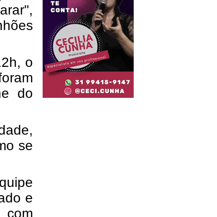
rar",
inhões
12h, o
oram
ne do
dade,
omo se
equipe
zado e
s com