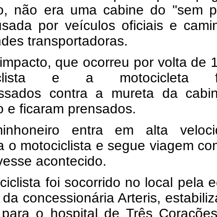
o, não era uma cabine do "sem pa
usada por veículos oficiais e cam
des transportadoras.
mpacto, que ocorreu por volta de 
iclista e a motocicleta f
ssados contra a mureta da cabi
 e ficaram prensados.
nhoneiro entra em alta veloci
a o motociclista e segue viagem c
vesse acontecido.
iclista foi socorrido no local pela 
da concessionária Arteris, estabili
 para o hospital de Três Coraçõe