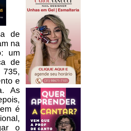
ça de
am na
do: um
ça de
 735,
ento e
a. As
pois,
gem é
ional,
gar o