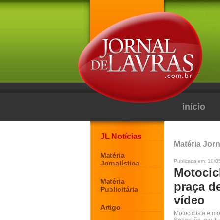
início
JL Notícias
Matéria Jorn
Matéria
Publicada em: 10/0
Jornalística
Motocicl
Matéria
praça d
Publicitária
vídeo
Artigo
Motociclista e mo