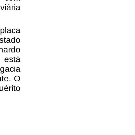
iária
placa
stado
nardo
 está
egacia
nte. O
uérito