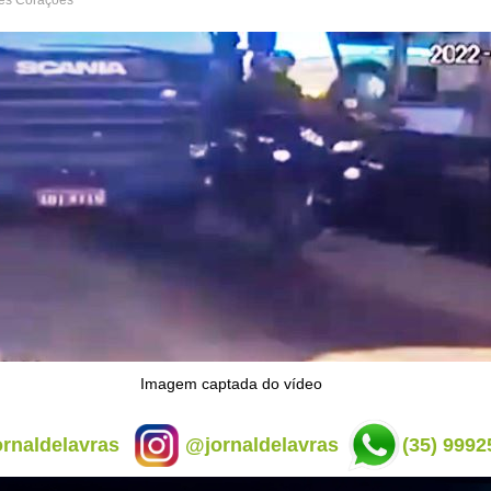
rês Corações
Imagem captada do vídeo
rnaldelavras
@jornaldelavras
(35) 9992