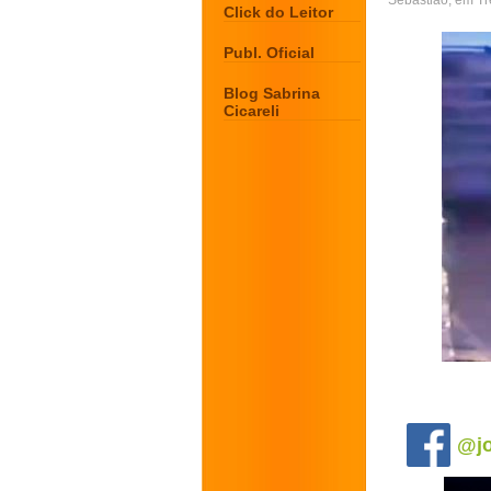
Sebastião, em T
Click do Leitor
Publ. Oficial
Blog Sabrina
Cicareli
.
@jo