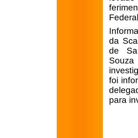
ferime
Federal
Inform
da Sca
de Sa
Souza 
invest
foi inf
delega
para in