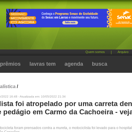
Quem somos
|
Arquivo
prêmios
lavras tem
agenda
busca
alística
/
5/2022 16:48 - Atualizada em: 10/05/2022 21:34
ista foi atropelado por uma carreta den
e pedágio em Carmo da Cachoeira - vej
tocicleta foram prensados contra a mureta, o motociclista foi levado para o hospita