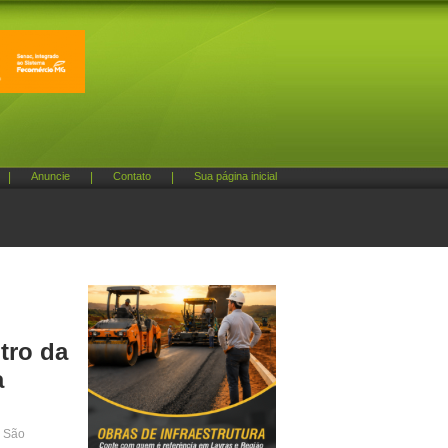
|
Anuncie
|
Contato
|
Sua página inicial
tro da
a
l São