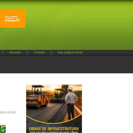
|
Anuncie
|
Contato
|
Sua página inicial
para estar