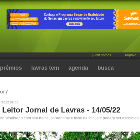
Quem somos
|
Arquivo
prêmios
lavras tem
agenda
busca
tor
/
5/2022 09:50
 Leitor Jornal de Lavras - 14/05/22
pelo WhatsApp com seu nome, sobrenome e local da foto, ele poderá ser escolhido 