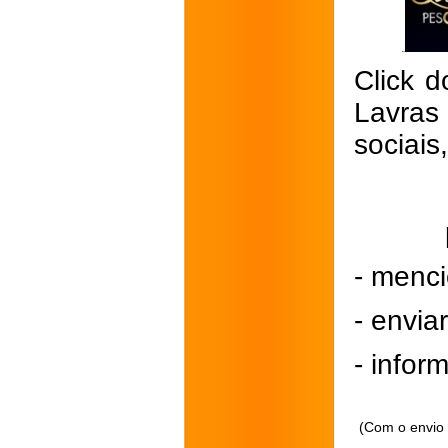
Click d
Lavras
sociais
- menci
- envi
- inform
(Com o envio 