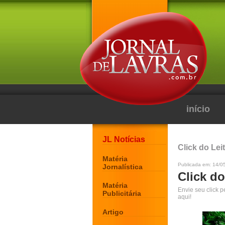
início
JL Notícias
Click do Lei
Matéria
Publicada em: 14/0
Jornalística
Click do
Matéria
Envie seu click 
Publicitária
aqui!
Artigo