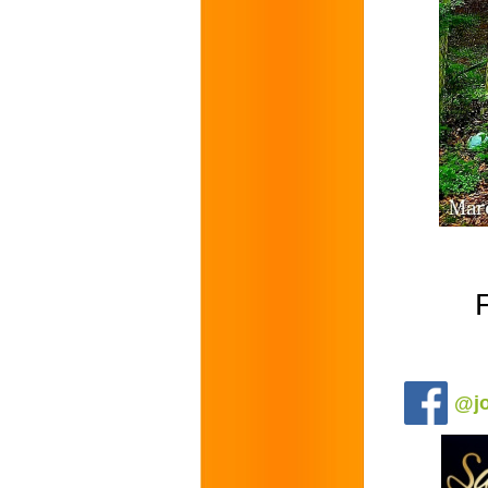
.
@jo