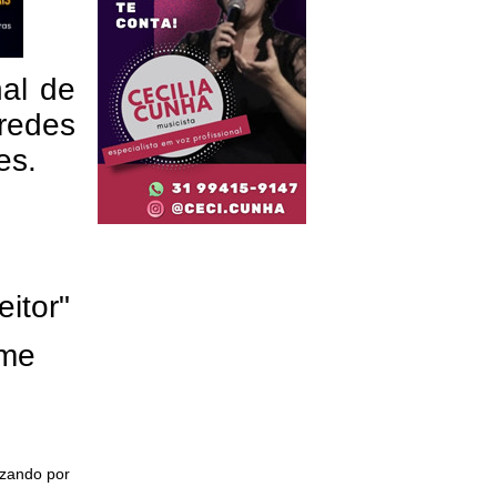
nal de
redes
res.
eitor"
ome
izando por