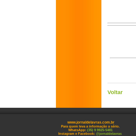
Voltar
www.jornaldelavras.com.br
Para quem leva a informação a sério.
WhatsApp:
(35) 9 9925-5481
Instagram e Facebook:
@jornaldelavras