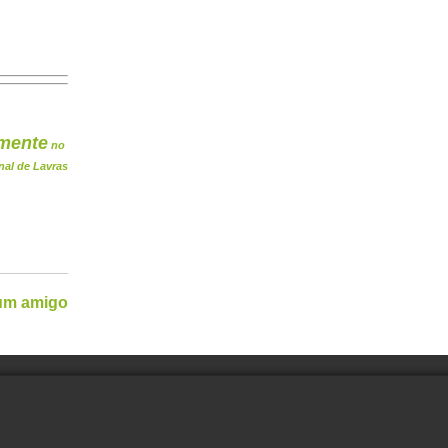
mente
no
nal de Lavras
 um amigo