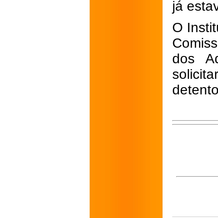
já esta
O Insti
Comiss
dos Ad
solici
detento