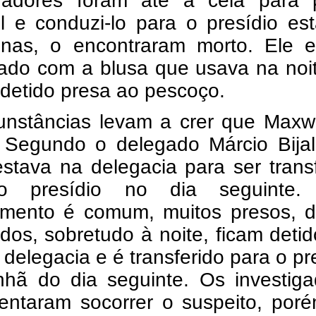
igadores foram até a cela para 
l e conduzi-lo para o presídio es
enas, o encontraram morto. Ele e
ado com a blusa que usava na noi
 detido presa ao pescoço.
cunstâncias levam a crer que Maxw
 Segundo o delegado Márcio Bijal
stava na delegacia para ser trans
o presídio no dia seguinte.
imento é comum, muitos presos, d
dos, sobretudo à noite, ficam deti
 delegacia e é transferido para o pr
hã do dia seguinte. Os investiga
tentaram socorrer o suspeito, por