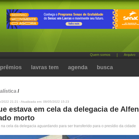
Quem somos
|
Arquivo
prêmios
lavras tem
agenda
busca
alística
/
5/2022 21:21 - Atualizada em: 08/05/2022 15:23
e estava em cela da delegacia de Alfen
ado morto
o na cela da delegacia aguardando para ser transferido para o presídio da cidade