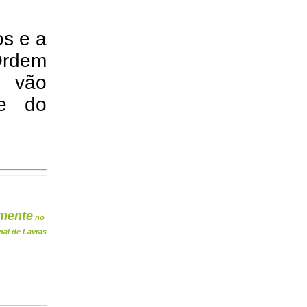
os e a
Ordem
s vão
te do
mente
no
nal de Lavras