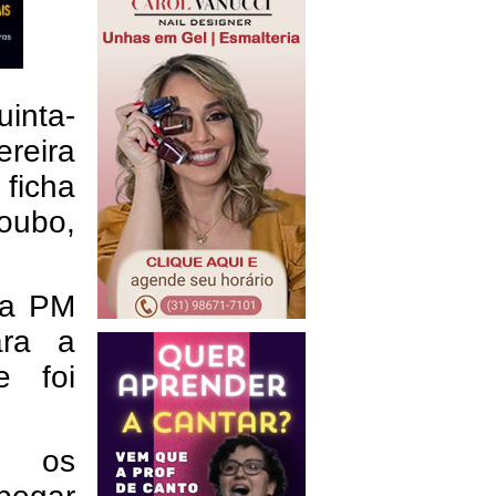
uinta-
reira
ficha
oubo,
da PM
ara a
e foi
do os