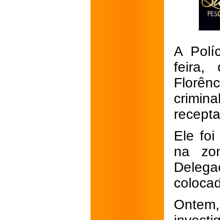
A Polí
feira,
Florên
crimin
recepta
Ele fo
na zon
Delega
colocad
Ontem