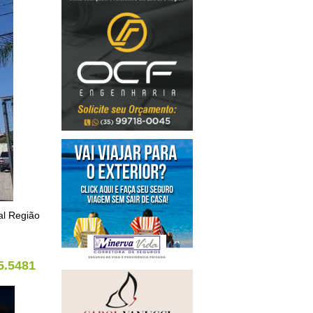
al Região
5.5481