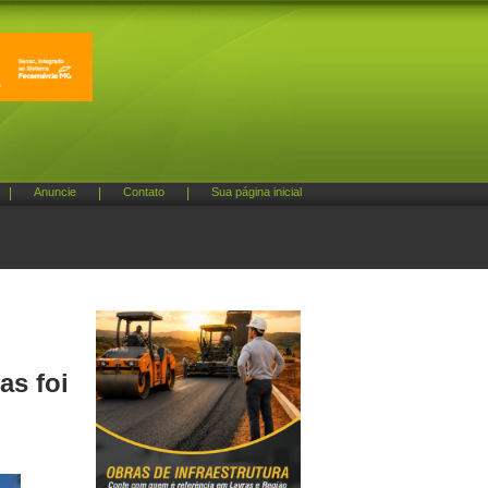
|
Anuncie
|
Contato
|
Sua página inicial
as foi