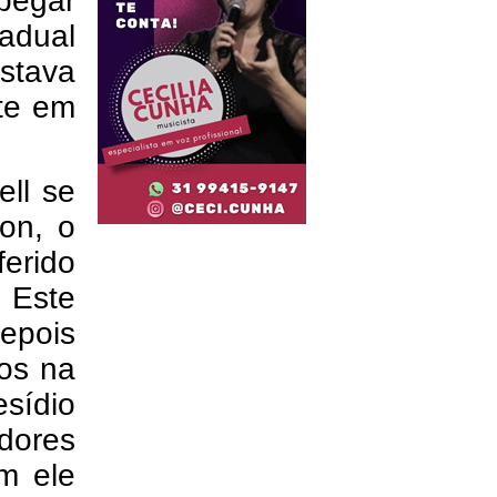
pegar
tadual
stava
te em
ell se
on, o
ferido
 Este
epois
dos na
esídio
dores
ém ele