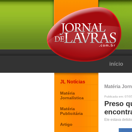
início
JL Notícias
Matéria Jorn
Matéria
Publicada em: 07/0
Jornalística
Preso qu
Matéria
encontr
Publicitária
Ele estava detid
Artigo