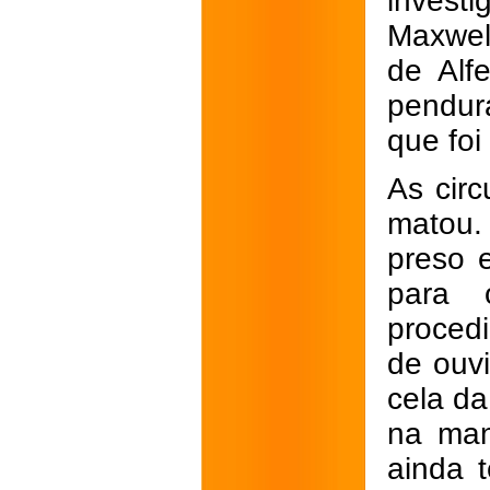
invest
Maxwel
de Alf
pendur
que foi
As cir
matou.
preso e
para 
proced
de ouvi
cela da
na man
ainda 