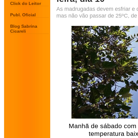
Click do Leitor
As madrugadas devem esfriar e d
Publ. Oficial
mas não vão passar de 25ºC, de
Blog Sabrina
Cicareli
Manhã de sábado com c
temperatura baix