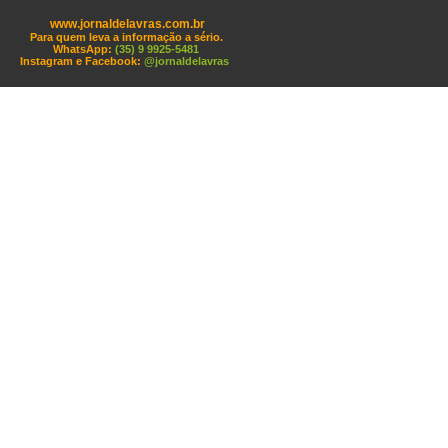
www.jornaldelavras.com.br
Para quem leva a informação a sério.
WhatsApp:
(35) 9 9925-5481
Instagram e Facebook:
@jornaldelavras