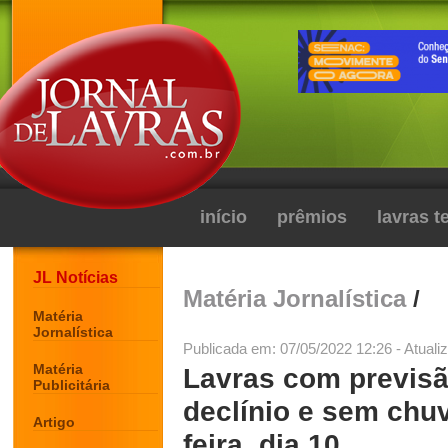
início
prêmios
lavras 
JL Notícias
Matéria Jornalística
/
Matéria
Jornalística
Publicada em: 07/05/2022 12:26 - Atuali
Matéria
Lavras com previs
Publicitária
declínio e sem chuv
Artigo
feira, dia 10