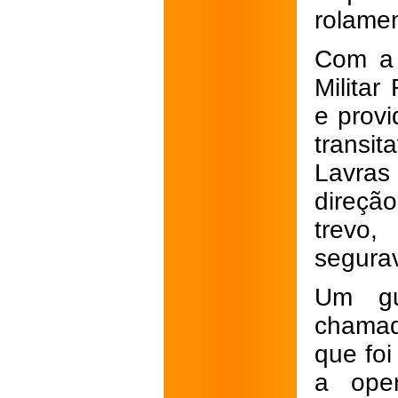
rolamen
Com a 
Milita
e prov
transi
Lavras
direçã
trevo,
segurav
Um gu
chamad
que foi
a oper