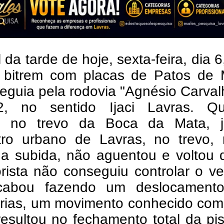
l da tarde de hoje, sexta-feira, dia 
a bitrem com placas de Patos de 
eguia pela rodovia "Agnésio Carval
, no sentido Ijaci Lavras. Q
u no trevo da Boca da Mata, 
tro urbano de Lavras, no trevo,
a subida, não aguentou e voltou d
ista não conseguiu controlar o ve
cabou fazendo um deslocament
erias, um movimento conhecido com
esultou no fechamento total da pi