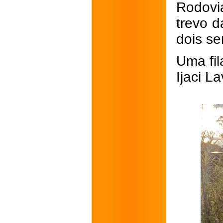
Rodoviá
trevo d
dois se
Uma fil
Ijaci L