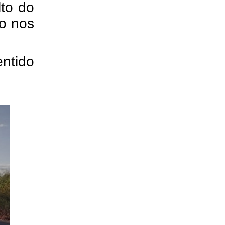
lto do
to nos
entido