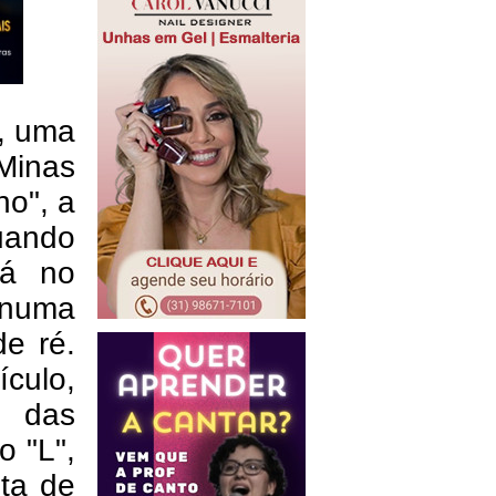
6, uma
Minas
ho", a
uando
já no
 numa
e ré.
ículo,
o das
o "L",
sta de