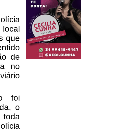
lícia
 local
os que
entido
ão de
da no
iário
o foi
da, o
, toda
lícia