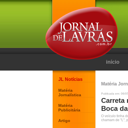
início
JL Notícias
Matéria Jorn
Matéria
Publicada em: 06/0
Jornalística
Carreta
Matéria
Boca da 
Publicitária
O veículo tinha 
chamam de "L", 
Artigo