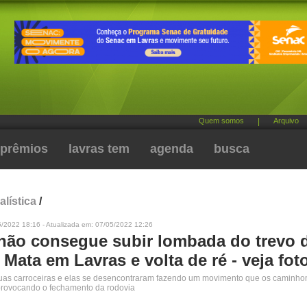
Quem somos
|
Arquivo
prêmios
lavras tem
agenda
busca
alística
/
5/2022 18:16 - Atualizada em: 07/05/2022 12:26
 não consegue subir lombada do trevo 
Mata em Lavras e volta de ré - veja fot
duas carroceiras e elas se desencontraram fazendo um movimento que os caminho
provocando o fechamento da rodovia