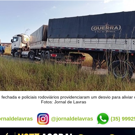
 fechada e policiais rodoviários providenciaram um desvio para aliviar o
Fotos: Jornal de Lavras
rnaldelavras
@jornaldelavras
(35) 9992