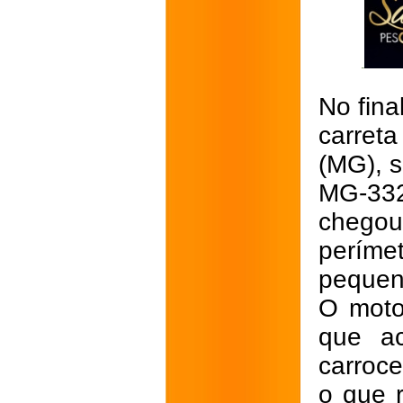
No fina
carret
(MG), s
MG-332
chego
períme
pequen
O motor
que a
carroc
o que r