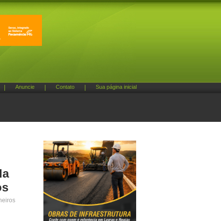
|
Anuncie
|
Contato
|
Sua página inicial
da
os
neiros