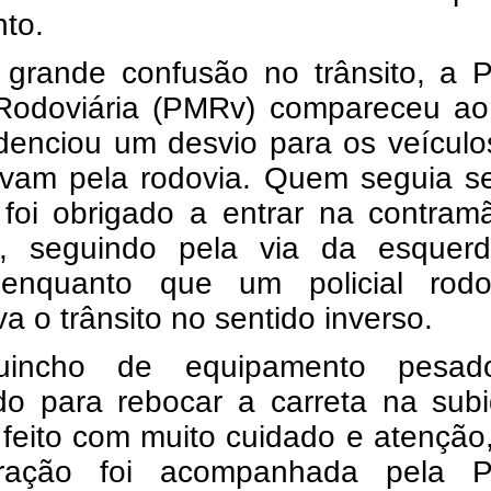
to.
grande confusão no trânsito, a Po
r Rodoviária (PMRv) compareceu ao
idenciou um desvio para os veícul
tavam pela rodovia. Quem seguia s
 foi obrigado a entrar na contram
o, seguindo pela via da esquer
 enquanto que um policial rodov
a o trânsito no sentido inverso.
incho de equipamento pesad
o para rebocar a carreta na subi
 feito com muito cuidado e atenção
ação foi acompanhada pela Po