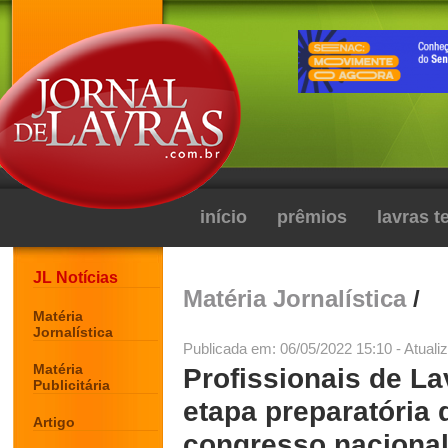
início
prêmios
lavras 
JL Notícias
Matéria Jornalística
/
Matéria
Jornalística
Publicada em: 06/05/2022 15:10 - Atuali
Matéria
Profissionais de La
Publicitária
etapa preparatória
Artigo
congresso naciona