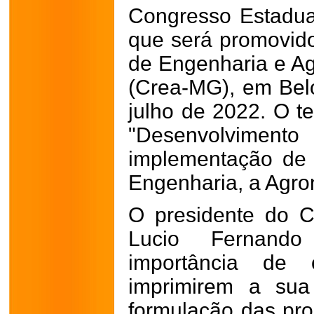
Congresso Estadual
que será promovid
de Engenharia e A
(Crea-MG), em Belo
julho de 2022. O t
"Desenvolvim
implementação de p
Engenharia, a Agro
O presidente do C
Lucio Fernando
importância de o
imprimirem a sua
formulação das pro