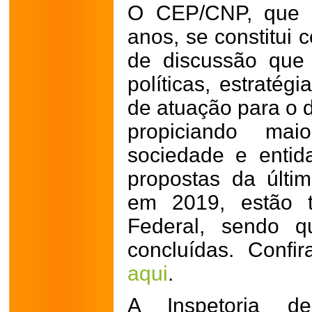
O CEP/CNP, que é
anos, se constitui
de discussão que 
políticas, estratég
de atuação para o 
propiciando ma
sociedade e entid
propostas da últi
em 2019, estão t
Federal, sendo q
concluídas. Confi
aqui
.
A Inspetoria d