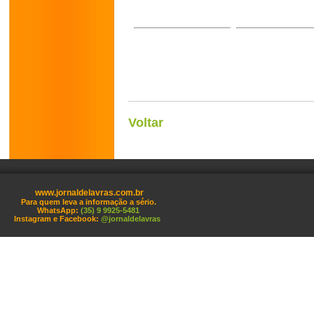
Voltar
www.jornaldelavras.com.br
Para quem leva a informação a sério.
WhatsApp:
(35) 9 9925-5481
Instagram e Facebook:
@jornaldelavras