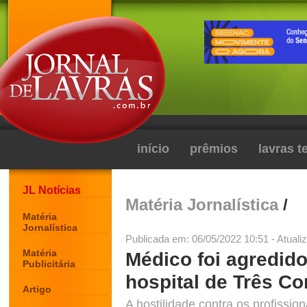
início
prêmios
lavras 
JL Notícias
Matéria Jornalística
/
Matéria
Jornalística
Publicada em: 06/05/2022 10:51 - Atuali
Matéria
Médico foi agredid
Publicitária
hospital de Três C
Artigo
A hostilidade contra os profissio