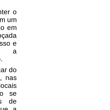
ter o
em um
ixo em
oçada
isso e
ir a
o.
gar do
s, nas
locais
ão se
os de
que a