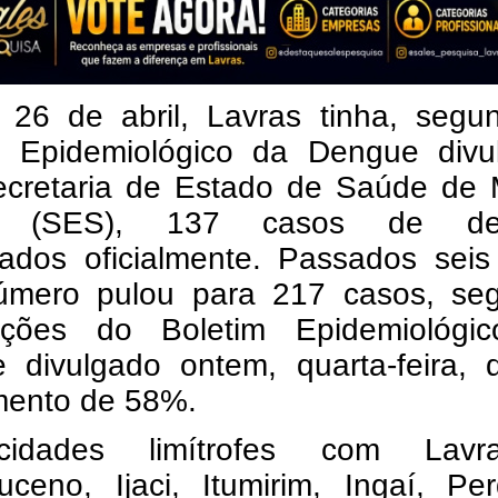
 26 de abril, Lavras tinha, segu
m Epidemiológico da Dengue divu
ecretaria de Estado de Saúde de 
s (SES), 137 casos de de
mados oficialmente. Passados seis
úmero pulou para 217 casos, se
ações do Boletim Epidemiológi
 divulgado ontem, quarta-feira, d
ento de 58%.
idades limítrofes com Lavr
ceno, Ijaci, Itumirim, Ingaí, Per