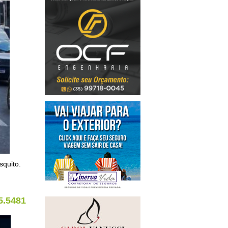
quito.
5.5481