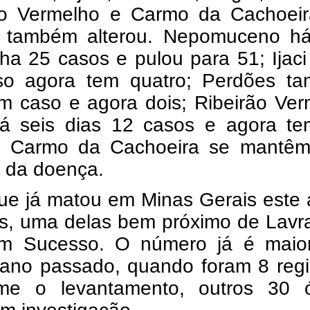
ão Vermelho e Carmo da Cachoeir
 também alterou. Nepomuceno há
nha 25 casos e pulou para 51; Ijaci
o agora tem quatro; Perdões t
um caso e agora dois; Ribeirão Ve
há seis dias 12 casos e agora te
e Carmo da Cachoeira se mantê
o da doença.
ue já matou em Minas Gerais este 
s, uma delas bem próximo de Lavra
 Sucesso. O número já é maio
 ano passado, quando foram 8 regi
me o levantamento, outros 30 ó