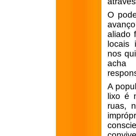
atravé
O pode
avanço
aliado 
locais
nos qu
acha 
respons
A popul
lixo é
ruas, 
impróp
consci
conviv