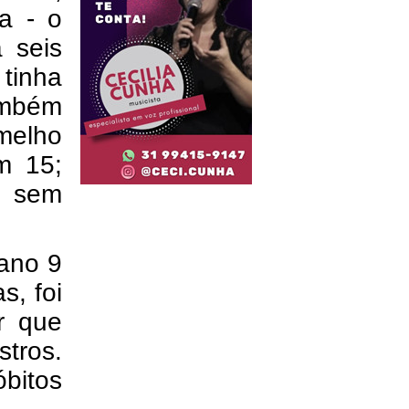
a - o
 seis
 tinha
ambém
rmelho
m 15;
m sem
ano 9
s, foi
r que
stros.
bitos