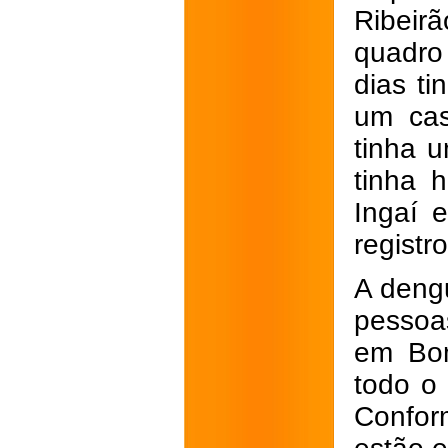
Ribeir
quadro
dias ti
um cas
tinha 
tinha 
Ingaí 
registr
A deng
pessoa
em Bom
todo o
Confor