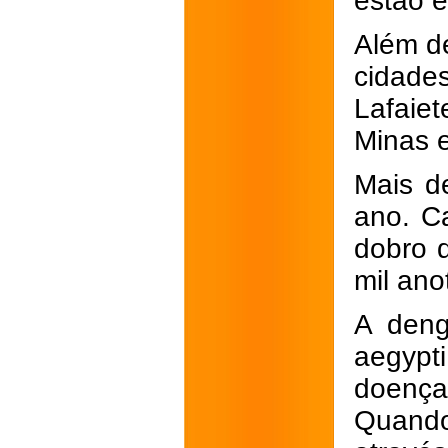
estão e
Além d
cidade
Lafaie
Minas e
Mais d
ano. C
dobro 
mil ano
A deng
aegypt
doenças
Quando