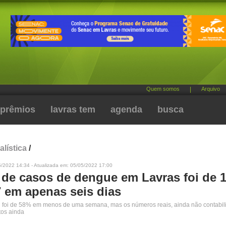
Quem somos
|
Arquivo
prêmios
lavras tem
agenda
busca
alística
/
5/2022 14:34 - Atualizada em: 05/05/2022 17:00
de casos de dengue em Lavras foi de 
7 em apenas seis dias
l foi de 58% em menos de uma semana, mas os números reais, ainda não contabil
tos ainda