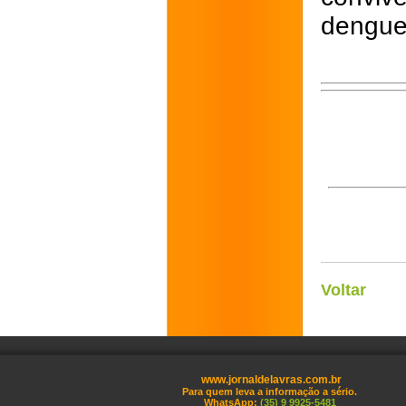
dengue
Voltar
www.jornaldelavras.com.br
Para quem leva a informação a sério.
WhatsApp:
(35) 9 9925-5481