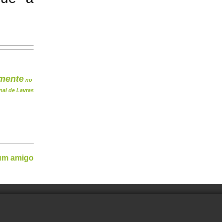
mente
no
nal de Lavras
 um amigo