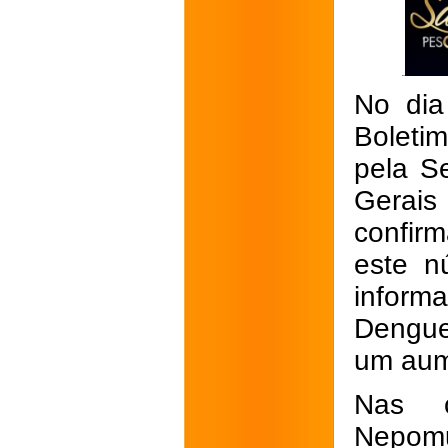
No dia
Boleti
pela S
Gerai
confir
este n
inform
Dengue
um aum
Nas c
Nepomu