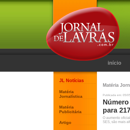
início
JL Notícias
Matéria Jorn
Matéria
Publicada em: 05/0
Jornalística
Número 
Matéria
para 21
Publicitária
O aumento oficia
SES, são mais al
Artigo