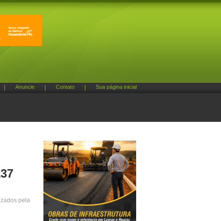
|
Anuncie
|
Contato
|
Sua página inicial
137
izados pela