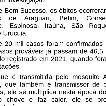
m investigação.
e Bom Sucesso, os óbitos ocorrera
s de Araguari, Betim, Consel
te, Espinosa, Itaúna, São Roq
 Urucuia.
e 20 mil casos foram confirmados 
asos prováveis já passam de 46,5 
do registrado em 2021, quando for
tações.
ue é transmitida pelo mosquito 
i, que também é transmissor de o
, ele se multiplica nesta época d
 chove e faz calor, ele se pr