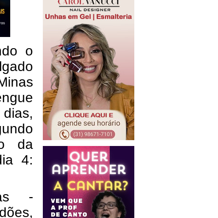
ndo o
lgado
Minas
ngue
 dias,
gundo
co da
ia 4:
as -
dões,