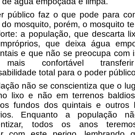
s de água empoçada e limpa.
r público faz o que pode para con
 do mosquito, porém, o mosquito t
forte: a população, que descarta l
 impróprios, que deixa água emp
intais e que não se preocupa com 
mais confortável transfer
abilidade total para o poder públic
ação não se conscientiza que o lu
 no lixo e não em terrenos baldio
nos fundos dos quintais e outros 
rios. Enquanto a população n
entizar, todos os anos terem
er com este perigo, lembrando 