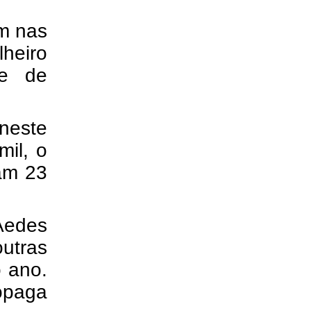
m nas
heiro
ue de
neste
mil, o
am 23
Aedes
utras
o ano.
opaga