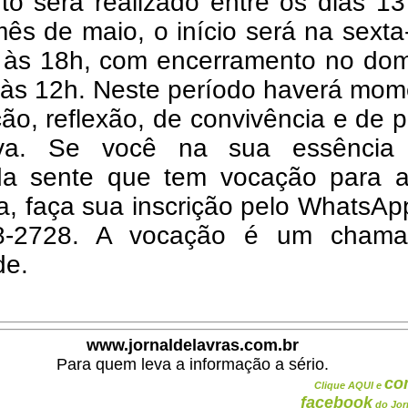
to será realizado entre os dias 1
ês de maio, o início será na sexta-
, às 18h, com encerramento no dom
, às 12h. Neste período haverá mo
ão, reflexão, de convivência e de p
iva. Se você na sua essência
da sente que tem vocação para a
sa, faça sua inscrição pelo WhatsAp
8-2728. A vocação é um cham
de.
www.jornaldelavras.com.br
Para quem leva a informação a sério.
co
Clique AQUI e
facebook
do Jor