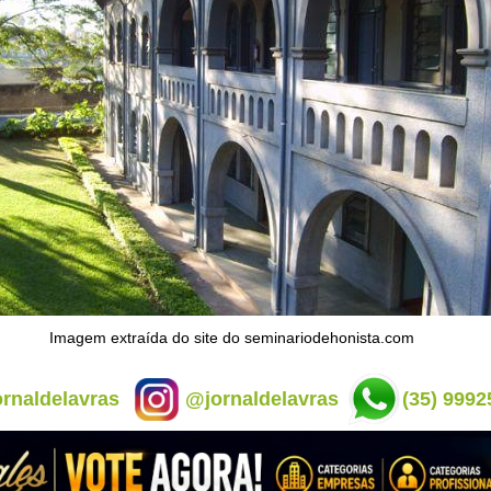
Imagem extraída do site do seminariodehonista.com
rnaldelavras
@jornaldelavras
(35) 9992