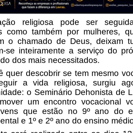
ção religiosa pode ser seguid
 como também por mulheres, q
em o chamado de Deus, deixam t
m-se inteiramente a serviço do pr
udo dos mais necessitados.
ê quer descobrir se tem mesmo vo
eguir a vida religiosa, surgiu ag
nidade: o Seminário Dehonista de 
omover um encontro vocacional vo
ovens que estão no 9º ano do e
ntal e 1º e 2º ano do ensino médio