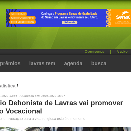
Quem somos
|
Arquivo
prêmios
lavras tem
agenda
busca
alística
/
5/2022 13:55 - Atualizada em: 05/05/2022 15:37
io Dehonista de Lavras vai promover
o Vocacional
e tem vocação para a vida religiosa este é o momento