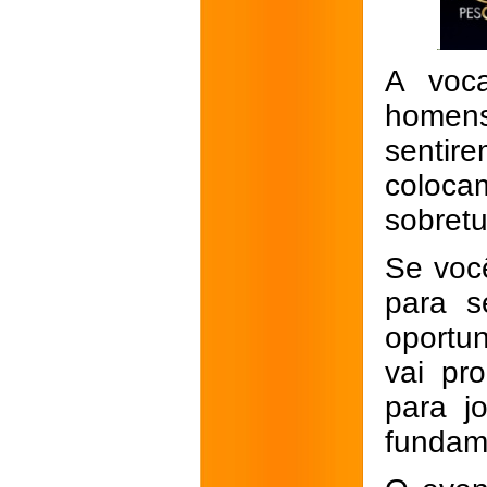
A voca
homens
sentir
coloca
sobret
Se voc
para s
oportu
vai pr
para j
fundame