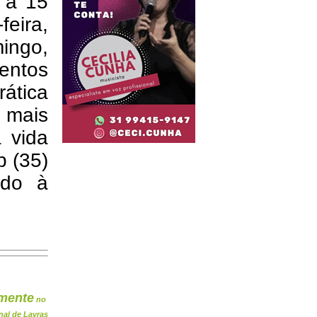
3 a 15
feira,
ingo,
mentos
rática
 mais
 vida
p (35)
ado à
mente
no
nal de Lavras