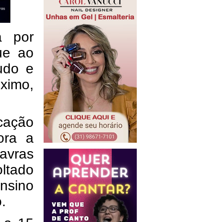
a por
ue ao
udo e
óximo,
cação
ora a
Lavras
ltado
nsino
.