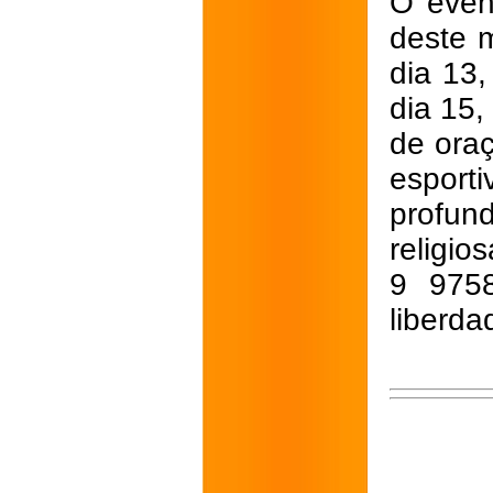
O even
deste m
dia 13
dia 15
de oraç
esport
profun
religio
9 975
liberda