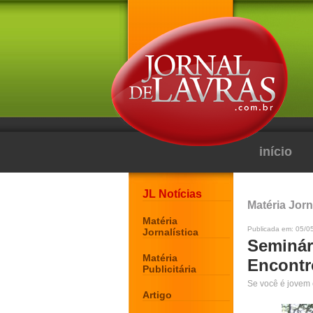
início
JL Notícias
Matéria Jorn
Matéria
Publicada em: 05/0
Jornalística
Seminár
Matéria
Encontr
Publicitária
Se você é jovem 
Artigo