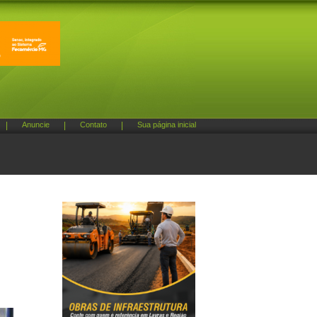
|
Anuncie
|
Contato
|
Sua página inicial