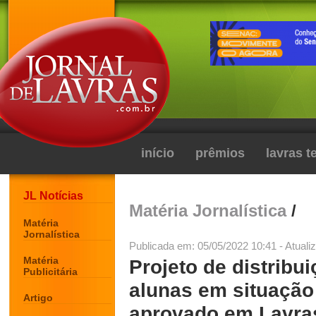
início
prêmios
lavras 
JL Notícias
Matéria Jornalística
/
Matéria
Jornalística
Publicada em: 05/05/2022 10:41 - Atuali
Matéria
Projeto de distribu
Publicitária
alunas em situação 
Artigo
aprovado em Lavra