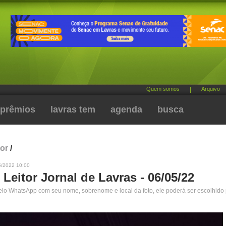
Quem somos
|
Arquivo
prêmios
lavras tem
agenda
busca
tor
/
5/2022 10:00
 Leitor Jornal de Lavras - 06/05/22
pelo WhatsApp com seu nome, sobrenome e local da foto, ele poderá ser escolhido 