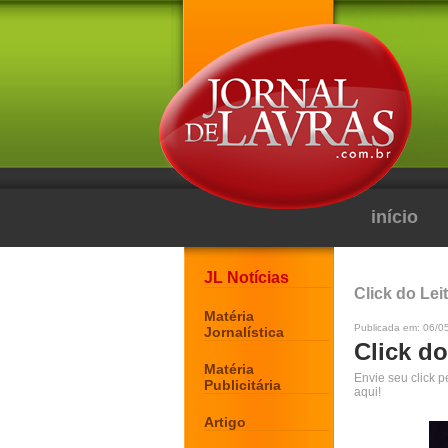
início
JL Notícias
Click do Lei
Matéria
Publicada em: 06/0
Jornalística
Click do
Matéria
Envie seu click 
Publicitária
aqui!
Artigo