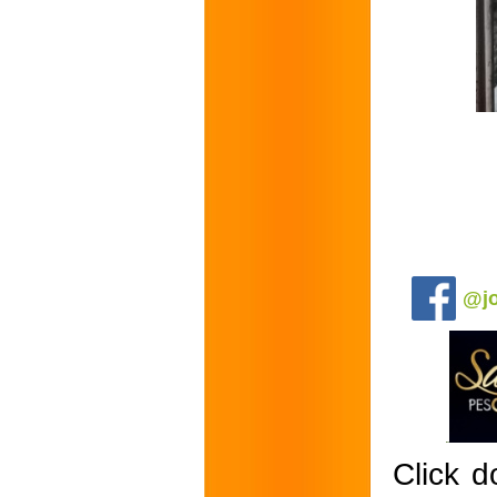
.
@jo
Click d