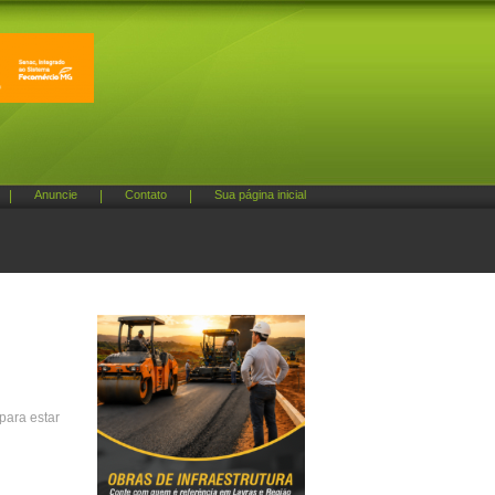
|
Anuncie
|
Contato
|
Sua página inicial
para estar