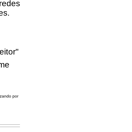
redes
res.
eitor"
ome
izando por