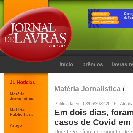
início
prêmios
lavras 
JL Notícias
Matéria Jornalística
/
Matéria
Jornalística
Publicada em: 03/05/2022 20:16 - Atuali
Matéria
Em dois dias, fora
Publicitária
casos de Covid em
Artigo
Hoje teve início a campanha de 