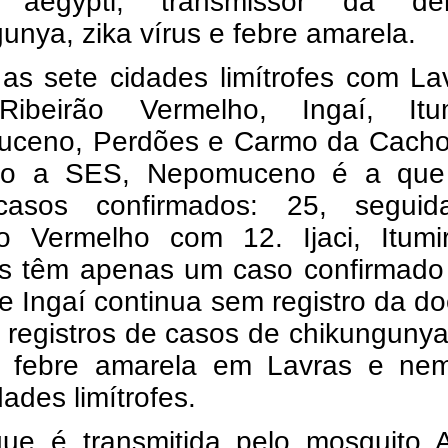
 aegypti, transmissor da de
unya, zika vírus e febre amarela.
as sete cidades limítrofes com La
 Ribeirão Vermelho, Ingaí, Itum
ceno, Perdões e Carmo da Cachoe
do a SES, Nepomuceno é a que
casos confirmados: 25, segui
rão Vermelho com 12.
Ijaci, Itum
s têm apenas um caso confirmado
e Ingaí continua sem registro da d
registros de casos de chikungunya
e febre amarela em Lavras e ne
dades limítrofes.
ue é transmitida pelo mosquito 