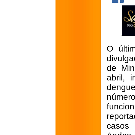
O últi
divulg
de Min
abril,
dengue
número
funcion
report
casos 