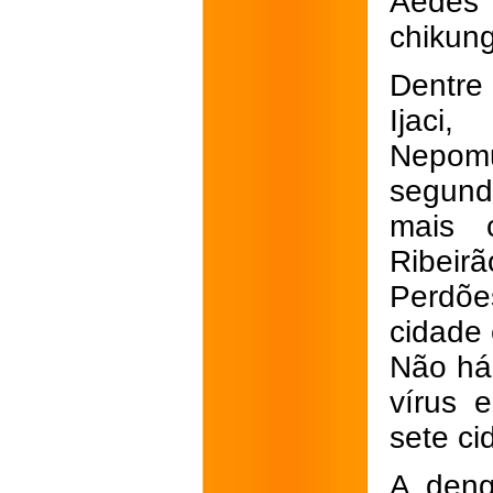
Aedes
chikung
Dentre 
Ijaci,
Nepomu
segun
mais 
Ribei
Perdõe
cidade 
Não há 
vírus 
sete ci
A deng