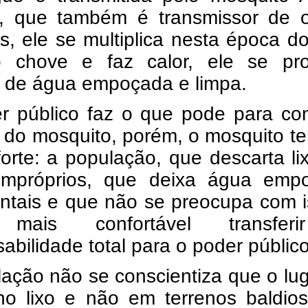
i, que também é transmissor de o
, ele se multiplica nesta época d
 chove e faz calor, ele se pr
s de água empoçada e limpa.
r público faz o que pode para con
 do mosquito, porém, o mosquito t
forte: a população, que descarta l
 impróprios, que deixa água emp
intais e que não se preocupa com 
mais confortável transfer
abilidade total para o poder públic
ação não se conscientiza que o lu
 no lixo e não em terrenos baldio