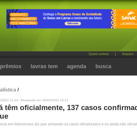
Quem somos
|
Arquivo
prêmios
lavras tem
agenda
busca
alística
/
5/2022 21:44 - Atualizada em: 03/05/2022 14:13
já têm oficialmente, 137 casos confirma
gue
ncia em Arboviroses diz que somando os casos oficializados e os ainda não oficial