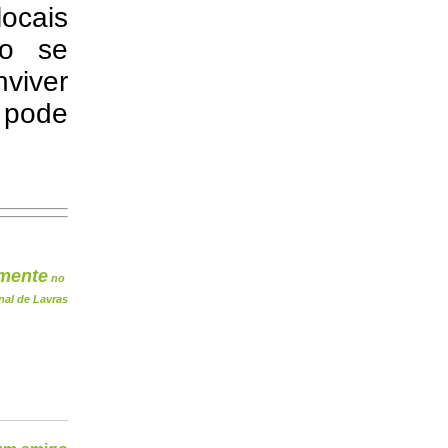
locais
ão se
nviver
 pode
mente
no
nal de Lavras