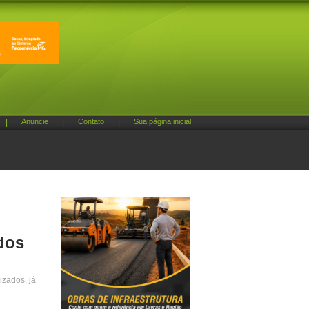
|
Anuncie
|
Contato
|
Sua página inicial
dos
izados, já