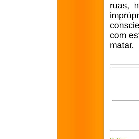
ruas, 
impróp
conscie
com es
matar.