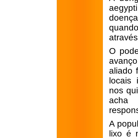
aegypt
doenças
quando
atravé
O pode
avanço
aliado 
locais
nos qu
acha 
respons
A popul
lixo é