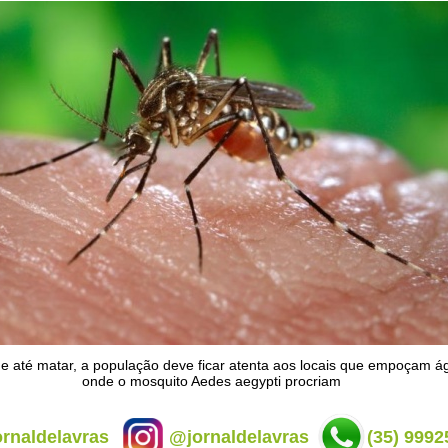
e até matar, a população deve ficar atenta aos locais que empoçam á
onde o mosquito Aedes aegypti procriam
rnaldelavras
@jornaldelavras
(35) 9992