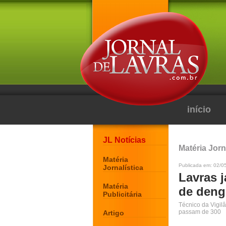
início
JL Notícias
Matéria Jorn
Matéria
Publicada em: 02/0
Jornalística
Lavras 
Matéria
de den
Publicitária
Técnico da Vigilâ
passam de 300
Artigo