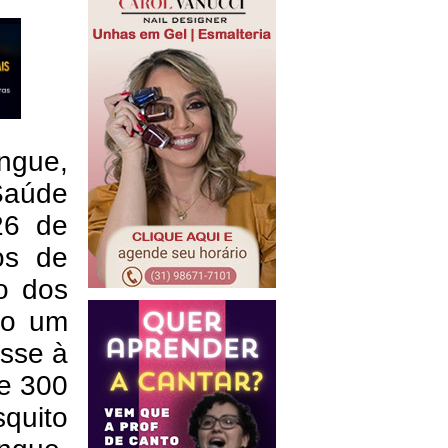
ngue,
Saúde
26 de
os de
o dos
do um
isse à
e 300
quito