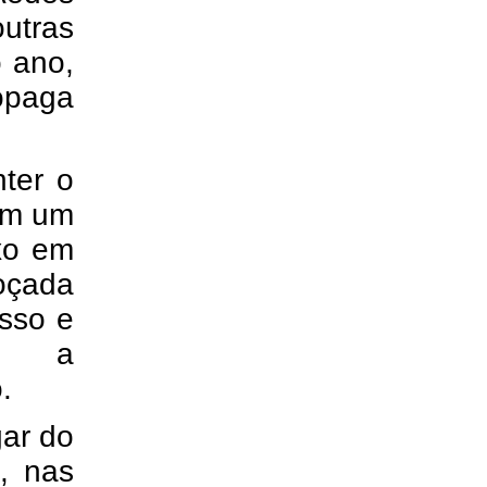
utras
o ano,
opaga
ter o
em um
ixo em
oçada
isso e
ir a
o.
gar do
s, nas