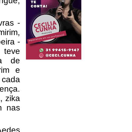
ngue,
vras -
irim,
ira -
 teve
da de
irim e
 cada
oença.
, zika
m nas
Aedes