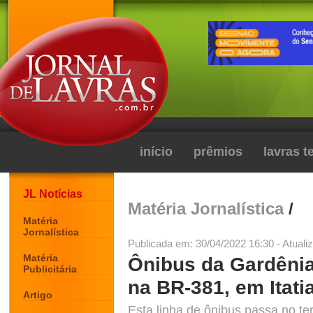
início
prêmios
lavras 
JL Notícias
Matéria Jornalística
/
Matéria
Jornalística
Publicada em: 30/04/2022 16:30 - Atuali
Matéria
Ônibus da Gardêni
Publicitária
na BR-381, em Itatia
Artigo
Esta linha de ônibus passa no te