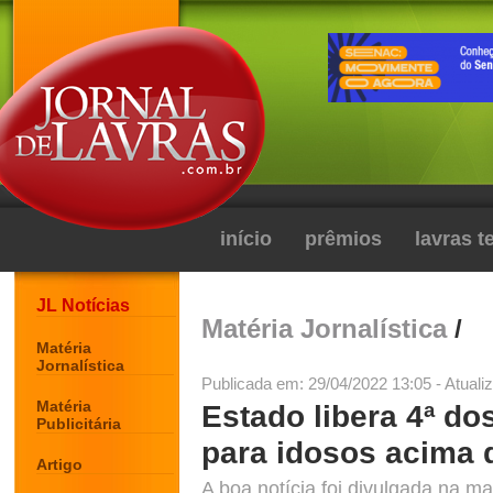
início
prêmios
lavras 
JL Notícias
Matéria Jornalística
/
Matéria
Jornalística
Publicada em: 29/04/2022 13:05 - Atuali
Matéria
Estado libera 4ª do
Publicitária
para idosos acima 
Artigo
A boa notícia foi divulgada na m