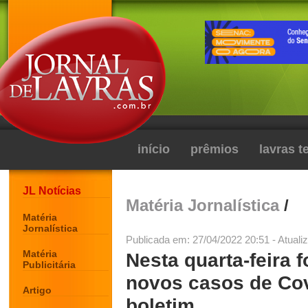
início
prêmios
lavras 
JL Notícias
Matéria Jornalística
/
Matéria
Jornalística
Publicada em: 27/04/2022 20:51 - Atuali
Matéria
Nesta quarta-feira 
Publicitária
novos casos de Cov
Artigo
boletim