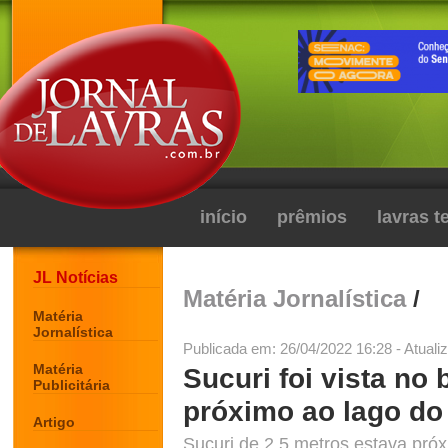
início
prêmios
lavras 
JL Notícias
Matéria Jornalística
/
Matéria
Jornalística
Publicada em: 26/04/2022 16:28 - Atuali
Matéria
Sucuri foi vista no b
Publicitária
próximo ao lago do 
Artigo
Sucuri de 2,5 metros estava próxi