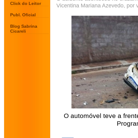
Click do Leitor
Vicentina Mariana Azevedo, por 
Publ. Oficial
Blog Sabrina
Cicareli
O automóvel teve a frent
Progra
.