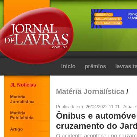
início
prêmios
lavras 
JL Notícias
Matéria Jornalística
/
Matéria
Jornalística
Publicada em: 26/04/2022 11:01 - Atuali
Matéria
Ônibus e automóve
Publicitária
cruzamento do Jard
Artigo
O acidente aconteceu no cruzam