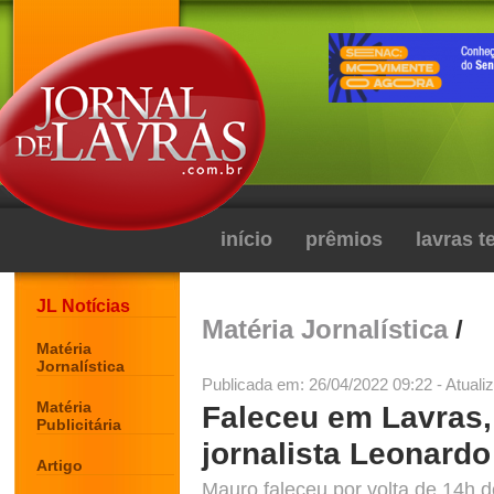
início
prêmios
lavras 
JL Notícias
Matéria Jornalística
/
Matéria
Jornalística
Publicada em: 26/04/2022 09:22 - Atuali
Matéria
Faleceu em Lavras,
Publicitária
jornalista Leonard
Artigo
Mauro faleceu por volta de 14h 