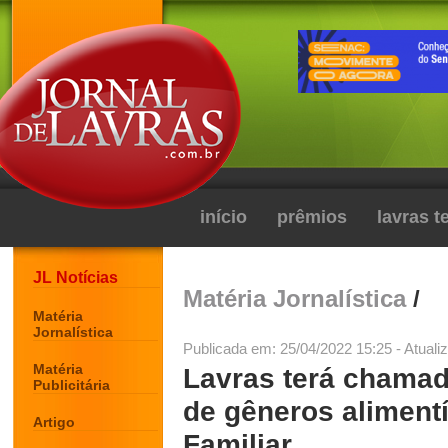
início
prêmios
lavras 
JL Notícias
Matéria Jornalística
/
Matéria
Jornalística
Publicada em: 25/04/2022 15:25 - Atuali
Matéria
Lavras terá chamad
Publicitária
de gêneros alimentí
Artigo
Familiar