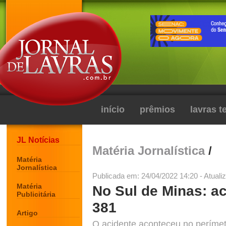
início
prêmios
lavras 
JL Notícias
Matéria Jornalística
/
Matéria
Jornalística
Publicada em: 24/04/2022 14:20 - Atuali
Matéria
No Sul de Minas: a
Publicitária
381
Artigo
O acidente aconteceu no perímet