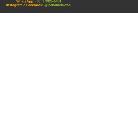
WhatsApp:
(35) 9 9925-5481
Instagram e Facebook:
@jornaldelavras