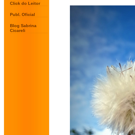
Click do Leitor
Publ. Oficial
Blog Sabrina
Cicareli