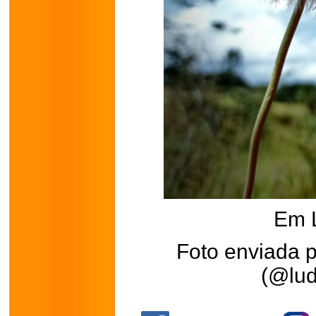
Em 
Foto enviada 
(@lud
.