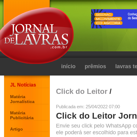
início
prêmios
lavras 
JL Notícias
Click do Leitor
/
Matéria
Jornalística
Publicada em: 25/04/2022 07:00
Matéria
Click do Leitor Jorn
Publicitária
Envie seu click pelo WhatsApp c
Artigo
ele poderá ser escolhido para est