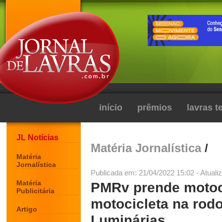
início
prêmios
lavras 
JL Notícias
Matéria Jornalística
/
Matéria
Jornalística
Publicada em: 21/04/2022 15:02 - Atuali
Matéria
PMRv prende motoci
Publicitária
motocicleta na rodo
Artigo
Luminárias