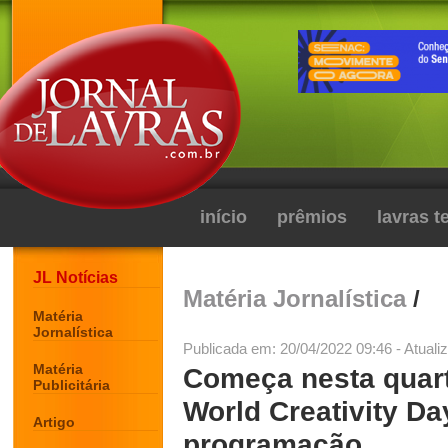
início
prêmios
lavras 
JL Notícias
Matéria Jornalística
/
Matéria
Jornalística
Publicada em: 20/04/2022 09:46 - Atuali
Matéria
Começa nesta quart
Publicitária
World Creativity Da
Artigo
programação