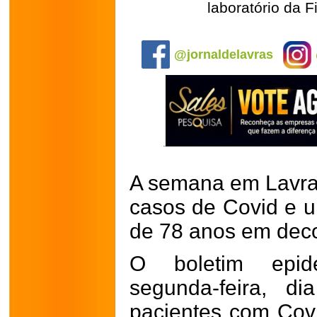
laboratório da F
.
@jornaldelavras
A semana em Lavr
casos de Covid e 
de 78 anos em deco
O boletim epid
segunda-feira, d
pacientes com Cov