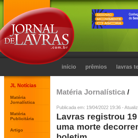
início
prêmios
lavras 
JL Notícias
Matéria Jornalística
/
Matéria
Jornalística
Publicada em: 19/04/2022 19:36 - Atuali
Matéria
Lavras registrou 1
Publicitária
uma morte decorren
Artigo
boletim